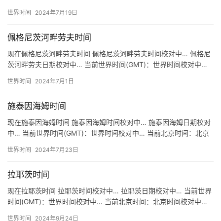
时间校对中… 关于施里斯海姆时间 地区：德国 施里斯…
世界时间
2024年7月19日
佩格尼茨河畔劳夫时间
现在佩格尼茨河畔劳夫时间 佩格尼茨河畔劳夫时间校对中… 佩格尼
茨河畔劳夫日期校对中… 当前世界时间(GMT)：世界时间校对中…
当前北京时间：北京时间校对中… 关于佩格尼茨河畔劳夫…
世界时间
2024年7月1日
施泰因海姆时间
现在施泰因海姆时间 施泰因海姆时间校对中… 施泰因海姆日期校对
中… 当前世界时间(GMT)：世界时间校对中… 当前北京时间：北京
时间校对中… 关于施泰因海姆时间 地区：德国 施泰因…
世界时间
2024年7月23日
拉耶茨时间
现在拉耶茨时间 拉耶茨时间校对中… 拉耶茨日期校对中… 当前世界
时间(GMT)：世界时间校对中… 当前北京时间：北京时间校对中…
关于拉耶茨时间 地区：斯伐洛克 拉耶茨 时区：UT…
世界时间
2024年9月24日