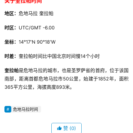
关于奎拉帕时间
地区：
危地马拉
奎拉帕
时区：
UTC/GMT -6.00
坐标：
14°17′N 90°18′W
时差：
奎拉帕时间比中国北京时间慢14个小时
奎拉帕
是危地马拉的城市，也是圣罗萨省的首府，位于该国
南部，距离首都危地马拉市50公里，始建于1852年，面积
365平方公里，海拔高度893米。
危地马拉时间
赞
(0)