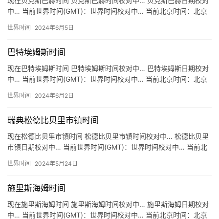
现在贝克斯巴赫时间 贝克斯巴赫时间校对中… 贝克斯巴赫日期校对
中… 当前世界时间(GMT)：世界时间校对中… 当前北京时间：北京
时间校对中… 关于贝克斯巴赫时间 地区：德国 贝克斯…
世界时间
2024年6月5日
巴特埃姆斯时间
现在巴特埃姆斯时间 巴特埃姆斯时间校对中… 巴特埃姆斯日期校对
中… 当前世界时间(GMT)：世界时间校对中… 当前北京时间：北京
时间校对中… 关于巴特埃姆斯时间 地区：德国 巴特埃…
世界时间
2024年6月2日
瑞典松德比贝里市镇时间
现在松德比贝里市镇时间 松德比贝里市镇时间校对中… 松德比贝里
市镇日期校对中… 当前世界时间(GMT)：世界时间校对中… 当前北
京时间：北京时间校对中… 关于松德比贝里市镇时间 地…
世界时间
2024年5月24日
施里斯海姆时间
现在施里斯海姆时间 施里斯海姆时间校对中… 施里斯海姆日期校对
中… 当前世界时间(GMT)：世界时间校对中… 当前北京时间：北京