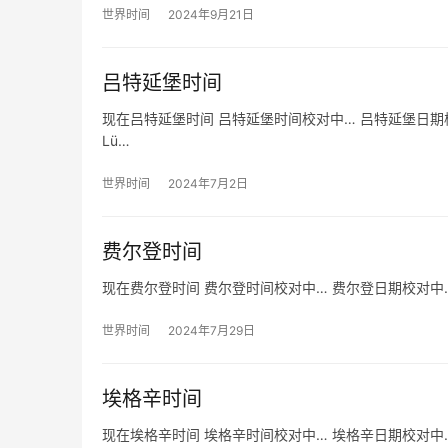
世界时间
2024年9月21日
吕特延堡时间
现在吕特延堡时间 吕特延堡时间校对中… 吕特延堡日期校
Lü…
世界时间
2024年7月2日
费尔登时间
现在费尔登时间 费尔登时间校对中… 费尔登日期校对中… 
世界时间
2024年7月29日
埃格辛时间
现在埃格辛时间 埃格辛时间校对中… 埃格辛日期校对中… 