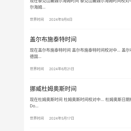
现在泰克山麓魏尔海姆时间 泰克山麓魏尔海姆时间校对中
尔海姆…
世界时间
2024年9月6日
盖尔布施泰特时间
现在盖尔布施泰特时间 盖尔布施泰特时间校对中… 盖尔
德国…
世界时间
2024年6月21日
挪威杜姆奥斯时间
现在杜姆奥斯时间 杜姆奥斯时间校对中… 杜姆奥斯日期校
Do…
世界时间
2024年5月17日