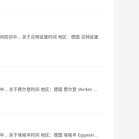
间校对中… 关于吕特延堡时间 地区：德国 吕特延堡
关于费尔登时间 地区：德国 费尔登 Verden …
关于埃格辛时间 地区：德国 埃格辛 Eggesin…