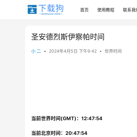
首页
使用教程
联系我
圣安德烈斯伊察帕时间
小 二
•
2024年4月5日 下午9:42
•
世界时间
当前世界时间(GMT)：
12:47:54
当前北京时间：
20:47:54