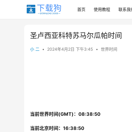
首页
使用教程
联系我
圣卢西亚科特苏马尔瓜帕时间
小 二
•
2024年4月2日 下午3:45
•
世界时间
当前世界时间(GMT)：
08:38:51
当前北京时间：
16:38:51