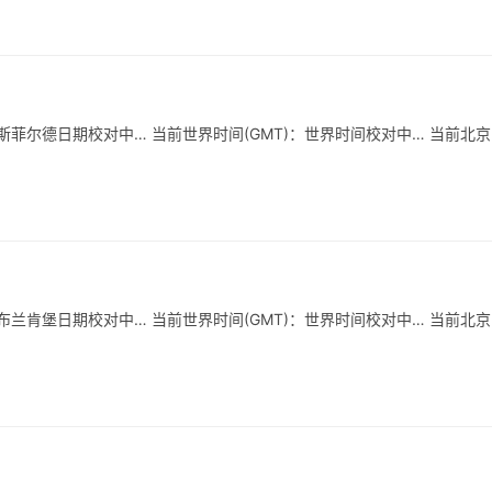
斯菲尔德日期校对中… 当前世界时间(GMT)：世界时间校对中… 当前北
布兰肯堡日期校对中… 当前世界时间(GMT)：世界时间校对中… 当前北