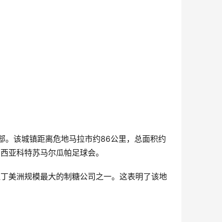
国西南部。该城镇距离危地马拉市约86公里，总面积约
卢西亚科特苏马尔瓜帕足球会。
是拉丁美洲规模最大的制糖公司之一。这表明了该地