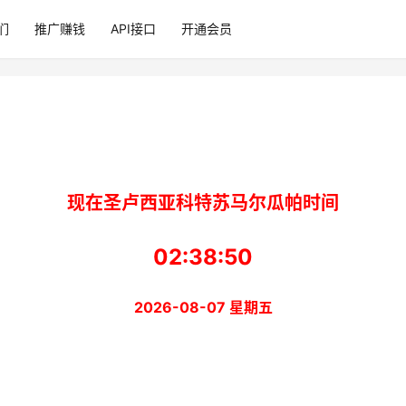
们
推广赚钱
API接口
开通会员
现在圣卢西亚科特苏马尔瓜帕时间
02:38:51
2026-08-07 星期五