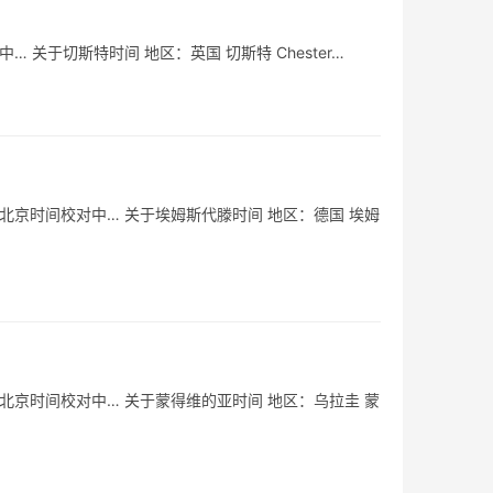
关于切斯特时间 地区：英国 切斯特 Chester…
北京时间校对中… 关于埃姆斯代滕时间 地区：德国 埃姆
北京时间校对中… 关于蒙得维的亚时间 地区：乌拉圭 蒙