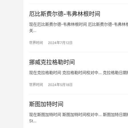
厄比斯费尔德-韦弗林根时间
现在厄比斯费尔德-韦弗林根时间 厄比斯费尔德-韦弗林
关…
世界时间
2024年7月12日
挪威克拉格勒时间
现在克拉格勒时间 克拉格勒时间校对中… 克拉格勒日期校
世界时间
2024年5月18日
斯图加特时间
现在斯图加特时间 斯图加特时间校对中… 斯图加特日期校
St…