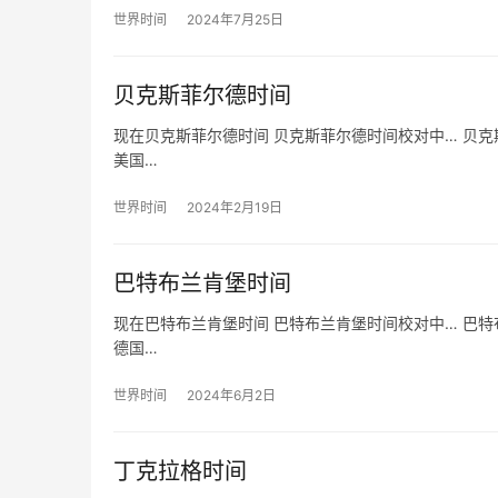
世界时间
2024年7月25日
贝克斯菲尔德时间
现在贝克斯菲尔德时间 贝克斯菲尔德时间校对中… 贝克
美国…
世界时间
2024年2月19日
巴特布兰肯堡时间
现在巴特布兰肯堡时间 巴特布兰肯堡时间校对中… 巴特
德国…
世界时间
2024年6月2日
丁克拉格时间