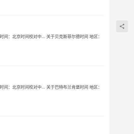
京时间：北京时间校对中… 关于贝克斯菲尔德时间 地区：
京时间：北京时间校对中… 关于巴特布兰肯堡时间 地区：