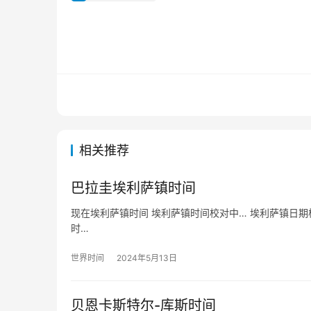
相关推荐
巴拉圭埃利萨镇时间
现在埃利萨镇时间 埃利萨镇时间校对中… 埃利萨镇日期校
时…
世界时间
2024年5月13日
贝恩卡斯特尔-库斯时间