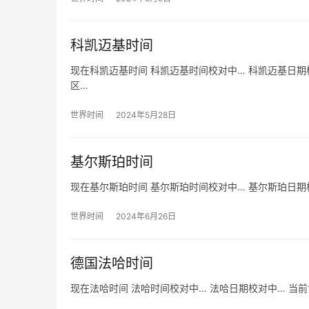
科凯迈基时间
现在科凯迈基时间 科凯迈基时间校对中… 科凯迈基日期校
区…
世界时间
2024年5月28日
基尔斯珀时间
现在基尔斯珀时间 基尔斯珀时间校对中… 基尔斯珀日期校
世界时间
2024年6月26日
德国法哈时间
现在法哈时间 法哈时间校对中… 法哈日期校对中… 当前世