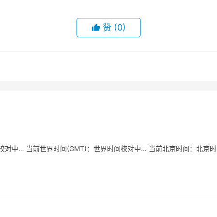
赞
(0)
对中… 当前世界时间(GMT)：世界时间校对中… 当前北京时间：北京时