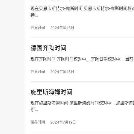
现在贝恩卡斯特尔-库斯时间 贝恩卡斯特尔-库斯时间校对
特…
世界时间
2024年6月5日
德国齐陶时间
现在齐陶时间 齐陶时间校对中… 齐陶日期校对中… 当前世
世界时间
2024年9月8日
施里斯海姆时间
现在施里斯海姆时间 施里斯海姆时间校对中… 施里斯海姆
斯…
世界时间
2024年7月19日