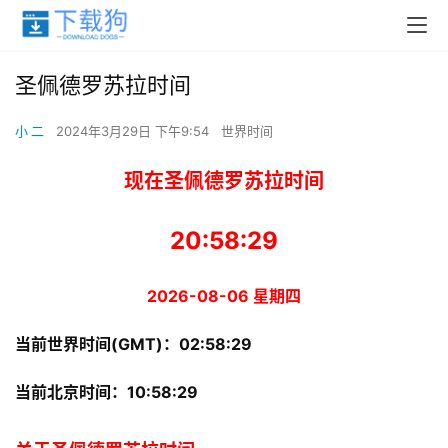
圣佩德罗苏拉时间
小 二
2024年3月29日 下午9:54
世界时间
现在圣佩德罗苏拉时间
20:58:30
2026-08-06 星期四
当前世界时间(GMT)：
02:58:30
当前北京时间：
10:58:30