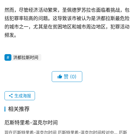
然而，尽管经济活动繁荣，圣佩德罗苏拉也面临着挑战，包
括犯罪率较高的问题。这导致该市被认为是洪都拉斯最危险
的城市之一，尤其是在贫困地区和城市周边地区，犯罪活动
频发。
洪都拉斯时间
赞
(0)
生成海报
相关推荐
厄斯特里希-温克尔时间
现在厄斯特里希-温克尔时间 厄斯特里希-温克尔时间校对中… 厄斯