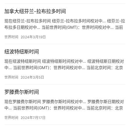
加拿大纽芬兰-拉布拉多时间
现在纽芬兰-拉布拉多时间 纽芬兰-拉布拉多时间校对中… 纽芬兰-拉
布拉多日期校对中… 当前世界时间(GMT)：世界时间校对中… 当前
北京时间：北京时间校对中… 关于纽芬兰-拉布拉多…
世界时间
2024年3月19日
纽波特纽斯时间
现在纽波特纽斯时间 纽波特纽斯时间校对中… 纽波特纽斯日期校对
中… 当前世界时间(GMT)：世界时间校对中… 当前北京时间：北京
时间校对中… 关于纽波特纽斯时间 地区：美国 纽波特…
世界时间
2024年3月5日
罗滕费尔斯时间
现在罗滕费尔斯时间 罗滕费尔斯时间校对中… 罗滕费尔斯日期校对
中… 当前世界时间(GMT)：世界时间校对中… 当前北京时间：北京
时间校对中… 关于罗滕费尔斯时间 地区：德国 罗滕费…
世界时间
2024年7月17日