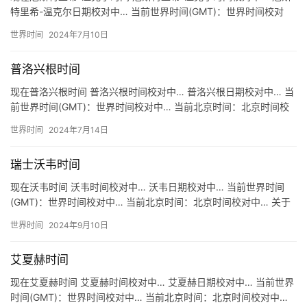
特里希-温克尔日期校对中… 当前世界时间(GMT)：世界时间校对
中… 当前北京时间：北京时间校对中… 关于厄斯特里希…
世界时间
2024年7月10日
普洛兴根时间
现在普洛兴根时间 普洛兴根时间校对中… 普洛兴根日期校对中… 当
前世界时间(GMT)：世界时间校对中… 当前北京时间：北京时间校
对中… 关于普洛兴根时间 地区：德国 普洛兴根 Pl…
世界时间
2024年7月14日
瑞士沃韦时间
现在沃韦时间 沃韦时间校对中… 沃韦日期校对中… 当前世界时间
(GMT)：世界时间校对中… 当前北京时间：北京时间校对中… 关于
沃韦时间 地区：瑞士 沃韦 Vevey 时区：UTC…
世界时间
2024年9月10日
艾夏赫时间
现在艾夏赫时间 艾夏赫时间校对中… 艾夏赫日期校对中… 当前世界
时间(GMT)：世界时间校对中… 当前北京时间：北京时间校对中…