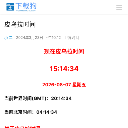
皮乌拉时间
小 二
2024年3月23日 下午10:12
世界时间
现在皮乌拉时间
15:14:34
2026-08-07 星期五
当前世界时间(GMT)：
20:14:34
当前北京时间：
04:14:34