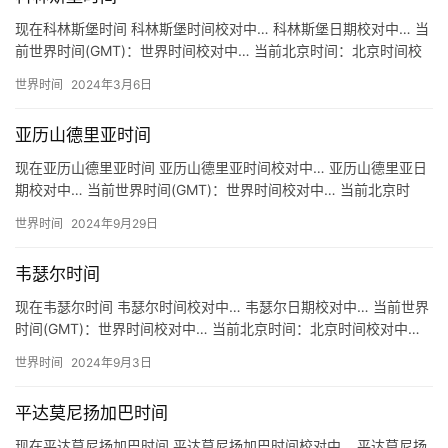
现在科林斯堡时间 科林斯堡时间校对中… 科林斯堡日期校对中… 当
前世界时间(GMT)：世界时间校对中… 当前北京时间：北京时间校
对中… 关于科林斯堡时间 地区：美国 科林斯堡 Ci…
世界时间
2024年3月6日
亚历山德里亚时间
现在亚历山德里亚时间 亚历山德里亚时间校对中… 亚历山德里亚日
期校对中… 当前世界时间(GMT)：世界时间校对中… 当前北京时
间：北京时间校对中… 关于亚历山德里亚时间 地区：意大…
世界时间
2024年9月29日
韦瑟尔时间
现在韦瑟尔时间 韦瑟尔时间校对中… 韦瑟尔日期校对中… 当前世界
时间(GMT)：世界时间校对中… 当前北京时间：北京时间校对中…
关于韦瑟尔时间 地区：德国 韦瑟尔 Wesel 时…
世界时间
2024年9月3日
平达莫尼扬加巴时间
现在平达莫尼扬加巴时间 平达莫尼扬加巴时间校对中… 平达莫尼扬