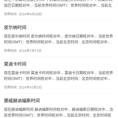
加巴日期校对中… 当前世界时间(GMT)：世界时间校对中… 当前北
京时间：北京时间校对中… 关于平达莫尼扬加巴时间 地…
世界时间
2024年4月29日
皮尔纳时间
现在皮尔纳时间 皮尔纳时间校对中… 皮尔纳日期校对中… 当前世界
时间(GMT)：世界时间校对中… 当前北京时间：北京时间校对中…
关于皮尔纳时间 地区：德国 皮尔纳 Pirna 时…
世界时间
2024年7月13日
莫迪卡时间
现在莫迪卡时间 莫迪卡时间校对中… 莫迪卡日期校对中… 当前世界
时间(GMT)：世界时间校对中… 当前北京时间：北京时间校对中…
关于莫迪卡时间 地区：意大利 莫迪卡 Modica…
世界时间
2024年10月3日
挪威赫讷福斯时间
现在赫讷福斯时间 赫讷福斯时间校对中… 赫讷福斯日期校对中… 当
前世界时间(GMT)：世界时间校对中… 当前北京时间：北京时间校