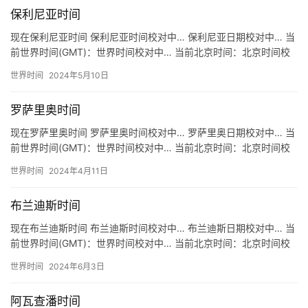
保利尼亚时间
现在保利尼亚时间 保利尼亚时间校对中… 保利尼亚日期校对中… 当
前世界时间(GMT)：世界时间校对中… 当前北京时间：北京时间校
对中… 关于保利尼亚时间 地区：巴西 保利尼亚 Pa…
世界时间
2024年5月10日
罗萨里奥时间
现在罗萨里奥时间 罗萨里奥时间校对中… 罗萨里奥日期校对中… 当
前世界时间(GMT)：世界时间校对中… 当前北京时间：北京时间校
对中… 关于罗萨里奥时间 地区：阿根廷 罗萨里奥 R…
世界时间
2024年4月11日
布兰迪斯时间
现在布兰迪斯时间 布兰迪斯时间校对中… 布兰迪斯日期校对中… 当
前世界时间(GMT)：世界时间校对中… 当前北京时间：北京时间校
对中… 关于布兰迪斯时间 地区：德国 布兰迪斯 Br…
世界时间
2024年6月3日
阿瓦查潘时间