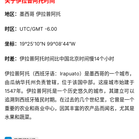
关于伊拉普阿托时间
地区：
墨西哥 伊拉普阿托
时区：
UTC/GMT -6.00
坐标：
19°25′10″N
99°08′44″W
时差：
伊拉普阿托时间比中国北京时间慢14个小时
伊拉普阿托（西班牙语：Irapuato）是墨西哥的一个城市，
由瓜纳华托州负责管辖，位于该国中部。这座城市始建于
1547年。伊拉普阿托是一个历史悠久的城市，其建立可以
追溯到西班牙殖民时期。在过去的几个世纪里，它曾是一个
重要的农业和商业中心，因其丰富的农产品而闻名，尤其是
水果和蔬菜。