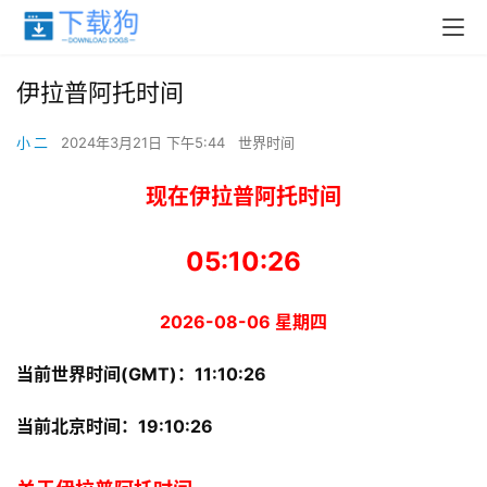
伊拉普阿托时间
小 二
2024年3月21日 下午5:44
世界时间
现在伊拉普阿托时间
05:10:26
2026-08-06 星期四
当前世界时间(GMT)：
11:10:26
当前北京时间：
19:10:26