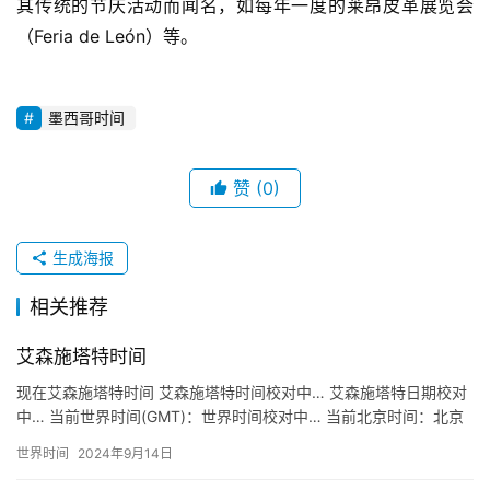
其传统的节庆活动而闻名，如每年一度的莱昂皮革展览会
（Feria de León）等。
墨西哥时间
赞
(0)
生成海报
相关推荐
艾森施塔特时间
现在艾森施塔特时间 艾森施塔特时间校对中… 艾森施塔特日期校对
中… 当前世界时间(GMT)：世界时间校对中… 当前北京时间：北京
时间校对中… 关于艾森施塔特时间 地区：奥地利 艾森…
世界时间
2024年9月14日