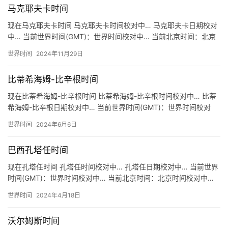
马克耶夫卡时间
现在马克耶夫卡时间 马克耶夫卡时间校对中… 马克耶夫卡日期校对
中… 当前世界时间(GMT)：世界时间校对中… 当前北京时间：北京
时间校对中… 关于马克耶夫卡时间 地区：乌克兰 马克…
世界时间
2024年11月29日
比蒂希海姆-比辛根时间
现在比蒂希海姆-比辛根时间 比蒂希海姆-比辛根时间校对中… 比蒂
希海姆-比辛根日期校对中… 当前世界时间(GMT)：世界时间校对
中… 当前北京时间：北京时间校对中… 关于比蒂希海姆…
世界时间
2024年6月6日
巴西孔塔任时间
现在孔塔任时间 孔塔任时间校对中… 孔塔任日期校对中… 当前世界
时间(GMT)：世界时间校对中… 当前北京时间：北京时间校对中…
关于孔塔任时间 地区：巴西 孔塔任 时区：UTC/…
世界时间
2024年4月18日
沃尔姆斯时间