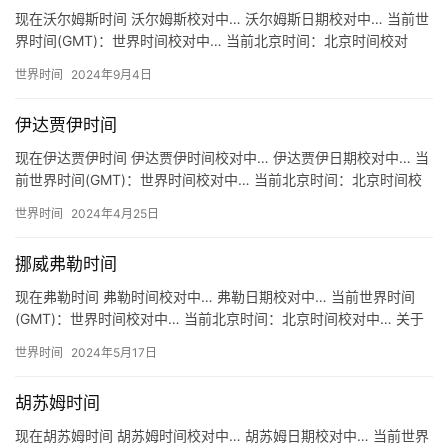
现在沃尔姆斯时间 沃尔姆斯校对中… 沃尔姆斯日期校对中… 当前世
界时间(GMT)：世界时间校对中… 当前北京时间：北京时间校对
中… 关于沃尔姆斯时间 地区：德国 沃尔姆斯 Worm…
世界时间
2024年9月4日
伊达贾伊时间
现在伊达贾伊时间 伊达贾伊时间校对中… 伊达贾伊日期校对中… 当
前世界时间(GMT)：世界时间校对中… 当前北京时间：北京时间校
对中… 关于伊达贾伊时间 地区：巴西 伊达贾伊 It…
世界时间
2024年4月25日
挪威弗勒时间
现在弗勒时间 弗勒时间校对中… 弗勒日期校对中… 当前世界时间
(GMT)：世界时间校对中… 当前北京时间：北京时间校对中… 关于
弗勒时间 地区：挪威 弗勒 Førde 时区：UTC…
世界时间
2024年5月17日
胡苏姆时间
现在胡苏姆时间 胡苏姆时间校对中… 胡苏姆日期校对中… 当前世界