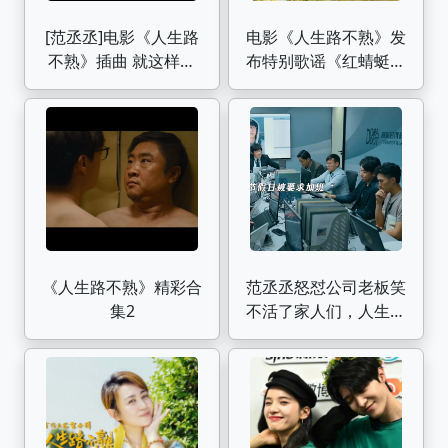
[范丞丞]电影《人生路
电影《人生路不熟》发
不熟》插曲 就这样走
布特别歌谣《红蜻蜓》
孙鹏飞
MV
《人生路不熟》精彩合
范丞丞怒怼公司老板笑
集2
不活了家人们，人生路
不熟