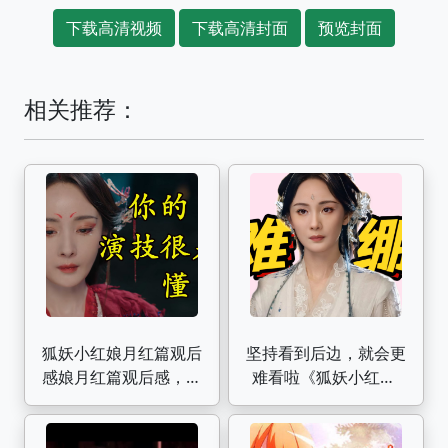
下载高清视频
下载高清封面
预览封面
相关推荐：
狐妖小红娘月红篇观后
坚持看到后边，就会更
感娘月红篇观后感，两
难看啦《狐妖小红娘·
个字魔改。苦情树变成
月红篇 》吐槽
了吸血树。人妖续缘，