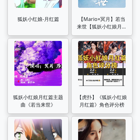
狐妖小红娘-月红篇
【Mario×冥月】若当
来世【狐妖小红娘月红
篇OP】
狐妖小红娘月红篇主题
【虎扑】《狐妖小红娘
曲《若当来世》
月红篇》角色评分榜