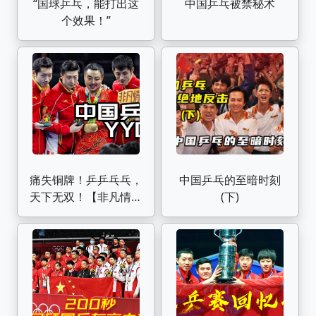
“国球乒乓，能打出这
中国乒乓被禁秘术
个效果！”
痛失铜牌！乒乒乓乓，
中国乒乓的至暗时刻
天下无双！【非凡情报
(下)
局04】