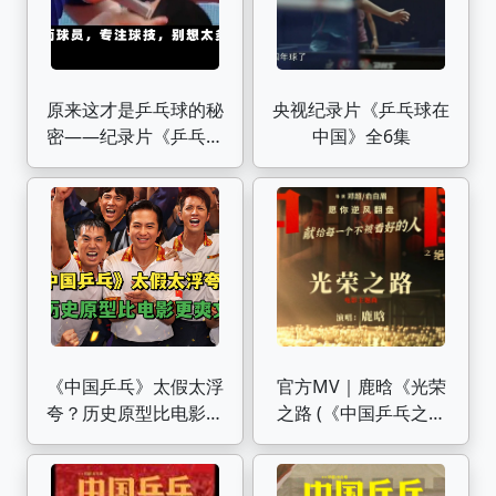
原来这才是乒乓球的秘
央视纪录片《乒乓球在
密——纪录片《乒乓球
中国》全6集
在中国》
《中国乒乓》太假太浮
官方MV｜鹿晗《光荣
夸？历史原型比电影还
之路 (《中国乒乓之绝
要爽文！
地反击》电影主题曲)