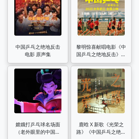
中国乒乓之绝地反击
黎明惊喜献唱电影《中
电影 原声集
国乒乓之绝地反击》主
题曲
嫦娥打乒乓球名场面
鹿晗 X 新歌《光荣之
（老外眼里的中国嫦
路》《中国乒乓之绝地