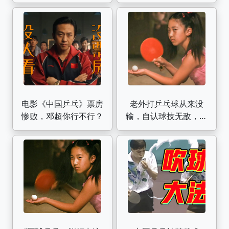
娥）【电影剪辑】飞越
反击》电影主题曲
去月球
电影《中国乒乓》票房
老外打乒乓球从来没
惨败，邓超你行不行？
输，自认球技无敌，直
到他碰见个中国小学
生！