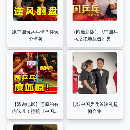
跟中国玩乒乓球？你玩
（附最新版）《中国乒
个球啊
乓之绝地反击》男乒
被“欧洲列强”碾压的 90
年代初，留洋教练戴敏
佳请缨回国，带新兵老
将在天津向“列强”发起
反击，拯救男乒的故
事。男乒在那传奇
【派说电影】还原的有
电影中国乒乓首映礼超
内味儿！挖挖《中国乒
俪合集
乓》中的运动员原型和
技术细节等彩蛋！