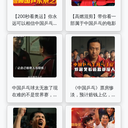
【200秒看奥运】你永
【高燃混剪】带你看一
远可以相信中国乒乓球
部属于中国乒乓的电影
队
中国乒乓球太无敌了现
《中国乒乓》票房惨
在难的不是世界赛，而
淡，预计赔钱上亿，邓
是国内选拔比赛。
超哭着道歉都没人愿意
看