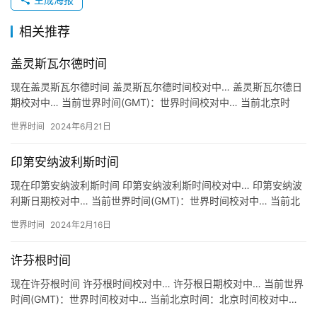
相关推荐
盖灵斯瓦尔德时间
现在盖灵斯瓦尔德时间 盖灵斯瓦尔德时间校对中… 盖灵斯瓦尔德日
期校对中… 当前世界时间(GMT)：世界时间校对中… 当前北京时
间：北京时间校对中… 关于盖灵斯瓦尔德时间 地区：德国…
世界时间
2024年6月21日
印第安纳波利斯时间
现在印第安纳波利斯时间 印第安纳波利斯时间校对中… 印第安纳波
利斯日期校对中… 当前世界时间(GMT)：世界时间校对中… 当前北
京时间：北京时间校对中… 关于印第安纳波利斯时间 地…
世界时间
2024年2月16日
许芬根时间
现在许芬根时间 许芬根时间校对中… 许芬根日期校对中… 当前世界
时间(GMT)：世界时间校对中… 当前北京时间：北京时间校对中…
关于许芬根时间 地区：德国 许芬根 Hüfinge…