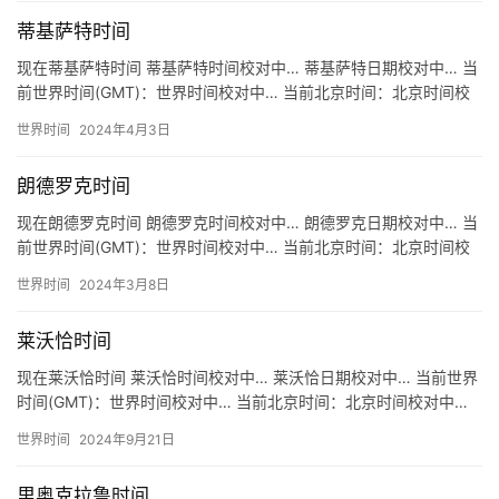
蒂基萨特时间
现在蒂基萨特时间 蒂基萨特时间校对中… 蒂基萨特日期校对中… 当
前世界时间(GMT)：世界时间校对中… 当前北京时间：北京时间校
对中… 关于蒂基萨特时间 地区：危地马拉 蒂基萨特 …
世界时间
2024年4月3日
朗德罗克时间
现在朗德罗克时间 朗德罗克时间校对中… 朗德罗克日期校对中… 当
前世界时间(GMT)：世界时间校对中… 当前北京时间：北京时间校
对中… 关于朗德罗克时间 地区：美国 朗德罗克 Ro…
世界时间
2024年3月8日
莱沃恰时间
现在莱沃恰时间 莱沃恰时间校对中… 莱沃恰日期校对中… 当前世界
时间(GMT)：世界时间校对中… 当前北京时间：北京时间校对中…
关于莱沃恰时间 地区：斯伐洛克 莱沃恰 时区：UT…
世界时间
2024年9月21日
里奥克拉鲁时间