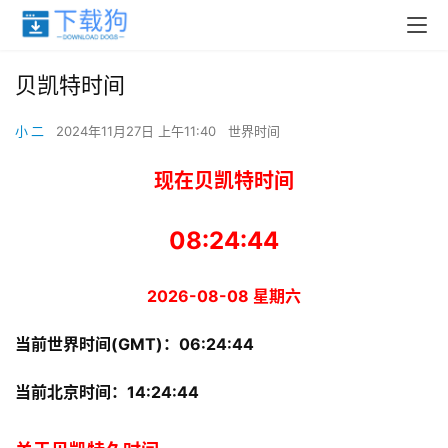
贝凯特时间
小 二
2024年11月27日 上午11:40
世界时间
现在贝凯特时间
08:24:44
2026-08-08 星期六
当前世界时间(GMT)：
06:24:44
当前北京时间：
14:24:44