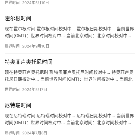
世界时间
2024年5月19日
霍尔根时间
现在霍尔根时间 霍尔根时间校对中… 霍尔根日期校对中… 当前世界
时间(GMT)：世界时间校对中… 当前北京时间：北京时间校对中…
关于霍尔根时间 地区：瑞士 霍尔根 Horgen …
世界时间
2024年9月10日
特奥菲卢奥托尼时间
现在特奥菲卢奥托尼时间 特奥菲卢奥托尼时间校对中… 特奥菲卢奥
托尼日期校对中… 当前世界时间(GMT)：世界时间校对中… 当前北
京时间：北京时间校对中… 关于特奥菲卢奥托尼时间 地…
世界时间
2024年5月7日
尼特瑙时间
现在尼特瑙时间 尼特瑙时间校对中… 尼特瑙日期校对中… 当前世界
时间(GMT)：世界时间校对中… 当前北京时间：北京时间校对中…
关于尼特瑙时间 地区：德国 尼特瑙 Nittena…
世界时间
2024年7月8日