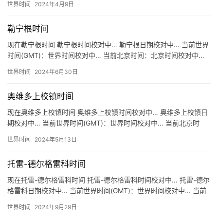
世界时间
2024年4月9日
勒宁根时间
现在勒宁根时间 勒宁根时间校对中… 勒宁根日期校对中… 当前世界
时间(GMT)：世界时间校对中… 当前北京时间：北京时间校对中…
关于勒宁根时间 地区：德国 勒宁根 Löninge…
世界时间
2024年6月30日
奥维多上校镇时间
现在奥维多上校镇时间 奥维多上校镇时间校对中… 奥维多上校镇日
期校对中… 当前世界时间(GMT)：世界时间校对中… 当前北京时
间：北京时间校对中… 关于奥维多上校镇时间 地区：巴拉…
世界时间
2024年5月13日
托雷-德尔格雷科时间
现在托雷-德尔格雷科时间 托雷-德尔格雷科时间校对中… 托雷-德尔
格雷科日期校对中… 当前世界时间(GMT)：世界时间校对中… 当前
北京时间：北京时间校对中… 关于托雷-德尔格雷科…
世界时间
2024年9月29日