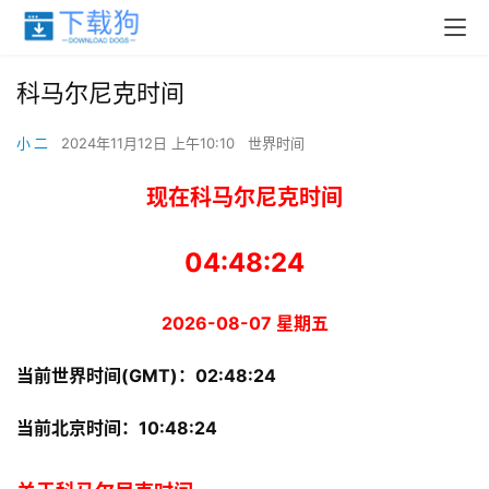
科马尔尼克时间
小 二
2024年11月12日 上午10:10
世界时间
现在科马尔尼克时间
04:48:24
2026-08-07 星期五
当前世界时间(GMT)：
02:48:24
当前北京时间：
10:48:24