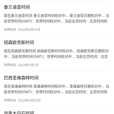
泰兰迪亚时间
现在泰兰迪亚时间 泰兰迪亚时间校对中… 泰兰迪亚日期校对中… 当
前世界时间(GMT)：世界时间校对中… 当前北京时间：北京时间校
对中… 关于泰兰迪亚时间 地区：巴西 泰兰迪亚 时区…
世界时间
2024年5月10日
绍森欧克斯时间
现在绍森欧克斯时间 绍森欧克斯时间校对中… 绍森欧克斯日期校对
中… 当前世界时间(GMT)：世界时间校对中… 当前北京时间：北京
时间校对中… 关于绍森欧克斯时间 地区：美国 绍森欧…
世界时间
2024年3月7日
巴西圣维森特时间
现在圣维森特时间 圣维森特时间校对中… 圣维森特日期校对中… 当
前世界时间(GMT)：世界时间校对中… 当前北京时间：北京时间校
对中… 关于圣维森特时间 地区：巴西 圣维森特 时区…
世界时间
2024年4月20日
加拿大白石时间