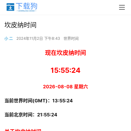
坎皮纳时间
小 二
2024年11月2日 下午8:43
世界时间
现在坎皮纳时间
15:55:24
2026-08-08 星期六
当前世界时间(GMT)：
13:55:24
当前北京时间：
21:55:24