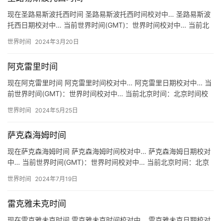
现在圣路易斯波托西时间 圣路易斯波托西时间校对中… 圣路易斯波
托西日期校对中… 当前世界时间(GMT)：世界时间校对中… 当前北
京时间：北京时间校对中… 关于圣路易斯波托西时间 地…
世界时间
2024年3月20日
阿克雷里时间
现在阿克雷里时间 阿克雷里时间校对中… 阿克雷里日期校对中… 当
前世界时间(GMT)：世界时间校对中… 当前北京时间：北京时间校
对中… 关于阿克雷里时间 地区：冰岛 阿克雷里 Ak…
世界时间
2024年5月25日
萨克森海姆时间
现在萨克森海姆时间 萨克森海姆时间校对中… 萨克森海姆日期校对
中… 当前世界时间(GMT)：世界时间校对中… 当前北京时间：北京
时间校对中… 关于萨克森海姆时间 地区：德国 萨克森…
世界时间
2024年7月19日
雷克雅未克时间
现在雷克雅未克时间 雷克雅未克时间校对中… 雷克雅未克日期校对