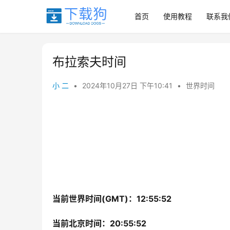
首页
使用教程
联系我
布拉索夫时间
小 二
•
2024年10月27日 下午10:41
•
世界时间
当前世界时间(GMT)：
12:55:52
当前北京时间：
20:55:52