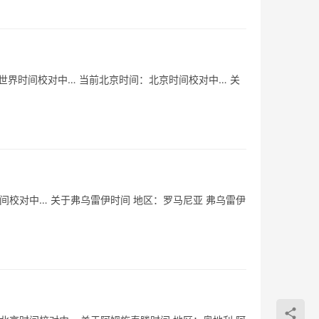
世界时间校对中… 当前北京时间：北京时间校对中… 关
间校对中… 关于弗乌雷伊时间 地区：罗马尼亚 弗乌雷伊