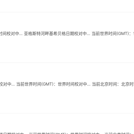
间校对中… 亚格斯特河畔基希贝格日期校对中… 当前世界时间(GMT)：
对中… 当前世界时间(GMT)：世界时间校对中… 当前北京时间：北京时