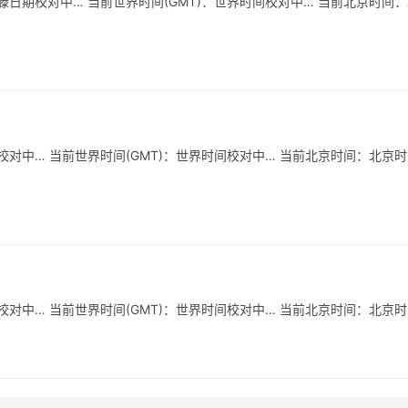
日期校对中… 当前世界时间(GMT)：世界时间校对中… 当前北京时间：
对中… 当前世界时间(GMT)：世界时间校对中… 当前北京时间：北京时
对中… 当前世界时间(GMT)：世界时间校对中… 当前北京时间：北京时间