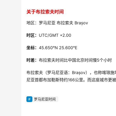
关于布拉索夫时间
地区：罗马尼亚 布拉索夫 Brașov
时区：
UTC/GMT +2.00
坐标：
45.650°N 25.600°E
时差：
布拉索夫时间比中国北京时间慢5个小时
布拉索夫（罗马尼亚语：
Brașov
），也称喀琅施
尼亚首都布加勒斯特约166公里。而这座城市更
罗马尼亚时间