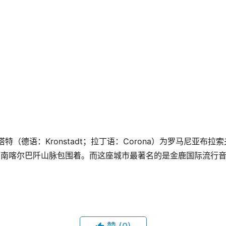
塔特（德语：
Kronstadt
；拉丁语：
Corona
）为罗马尼亚布拉索
被南喀尔巴阡山脉包围着。而这座城市最著名的是金鹿国际流行