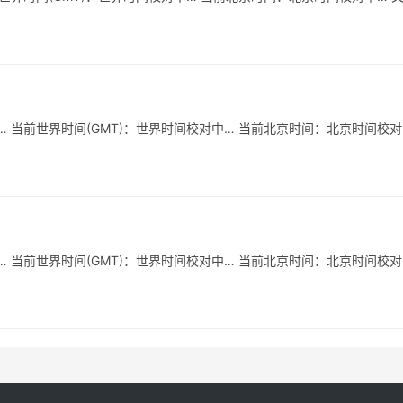
当前世界时间(GMT)：世界时间校对中… 当前北京时间：北京时间校对中…
当前世界时间(GMT)：世界时间校对中… 当前北京时间：北京时间校对中… 