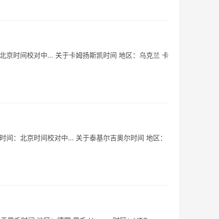
北京时间校对中… 关于卡姆扬斯凯时间 地区：乌克兰 卡
京时间：北京时间校对中… 关于泰基尔吉奥尔时间 地区：