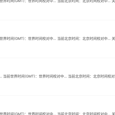
界时间(GMT)：世界时间校对中… 当前北京时间：北京时间校对中… 关于黑
界时间(GMT)：世界时间校对中… 当前北京时间：北京时间校对中… 关于卢
当前世界时间(GMT)：世界时间校对中… 当前北京时间：北京时间校对中…
界时间(GMT)：世界时间校对中… 当前北京时间：北京时间校对中… 关于吕