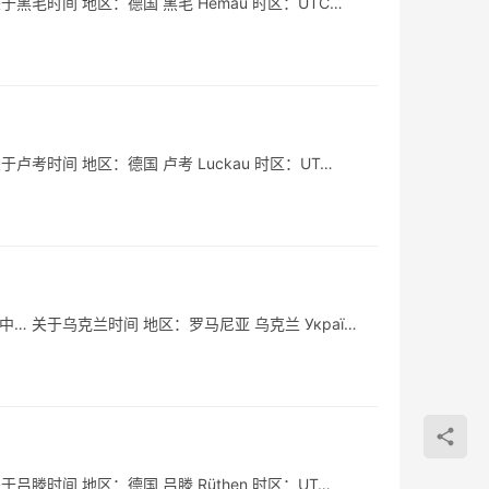
毛时间 地区：德国 黑毛 Hemau 时区：UTC…
考时间 地区：德国 卢考 Luckau 时区：UT…
 关于乌克兰时间 地区：罗马尼亚 乌克兰 Украї…
滕时间 地区：德国 吕滕 Rüthen 时区：UT…