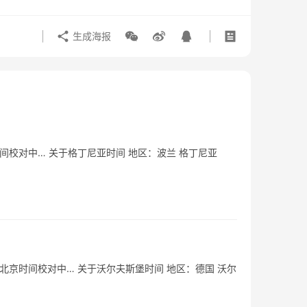
生成海报
间校对中… 关于格丁尼亚时间 地区：波兰 格丁尼亚
北京时间校对中… 关于沃尔夫斯堡时间 地区：德国 沃尔