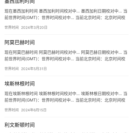
墨西加利时间
现在墨西加利时间 墨西加利时间校对中… 墨西加利日期校对中… 当
前世界时间(GMT)：世界时间校对中… 当前北京时间：北京时间校
对中… 关于墨西加利时间 地区：墨西哥 墨西加利 M…
世界时间
2024年3月20日
阿莫巴赫时间
现在阿莫巴赫时间 阿莫巴赫时间校对中… 阿莫巴赫日期校对中… 当
前世界时间(GMT)：世界时间校对中… 当前北京时间：北京时间校
对中… 关于阿莫巴赫时间 地区：德国 阿莫巴赫 Am…
世界时间
2024年5月31日
埃斯林根时间
现在埃斯林根时间 埃斯林根时间校对中… 埃斯林根日期校对中… 当
前世界时间(GMT)：世界时间校对中… 当前北京时间：北京时间校
对中… 关于埃斯林根时间 地区：德国 埃斯林根 Es…
世界时间
2024年6月15日
利文斯顿时间