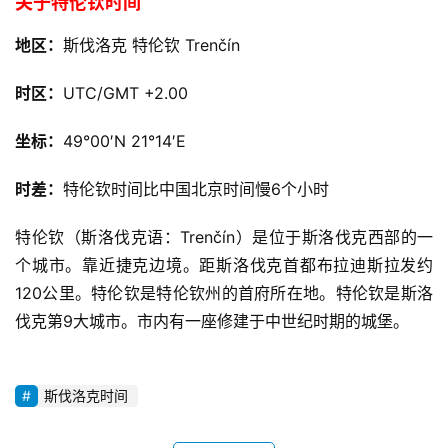
关于特伦钦时间
地区：
斯伐洛克 特伦钦 Trenčín
时区：
UTC/GMT +2.00
坐标：
49°00′N
21°14′E
时差：
特伦钦时间比中国北京时间慢6个小时
特伦钦
（斯洛伐克语：
Trenčín
）是位于斯洛伐克西部的一
个城市。靠近捷克边境。距斯洛伐克首都布拉迪斯拉发约
120公里。特伦钦是特伦钦州的首府所在地。特伦钦是斯洛
伐克第9大城市。市内有一座修建于中世纪时期的城堡。
斯伐洛克时间