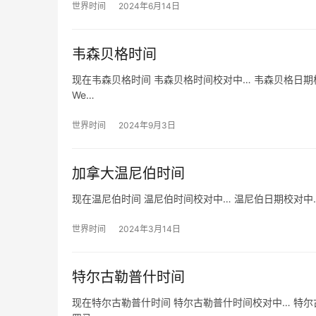
世界时间
2024年6月14日
韦森贝格时间
现在韦森贝格时间 韦森贝格时间校对中… 韦森贝格日期校
We…
世界时间
2024年9月3日
加拿大温尼伯时间
现在温尼伯时间 温尼伯时间校对中… 温尼伯日期校对中… 
世界时间
2024年3月14日
特尔古勒普什时间
现在特尔古勒普什时间 特尔古勒普什时间校对中… 特尔