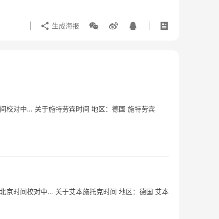
生成海报
间校对中… 关于施特劳宾时间 地区：德国 施特劳宾
北京时间校对中… 关于艾本施托克时间 地区：德国 艾本