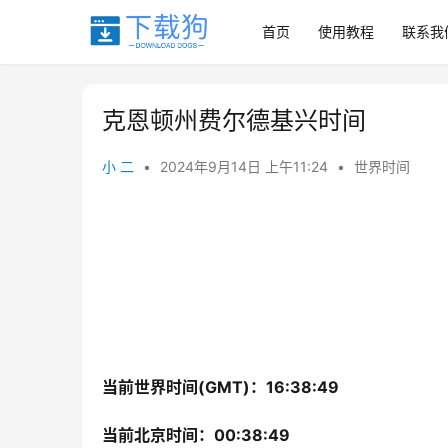
首页
使用教程
联系我
克恩顿州费尔德基兴时间
小 二
•
2024年9月14日 上午11:24
•
世界时间
当前世界时间(GMT)：
16:38:49
当前北京时间：
00:38:49