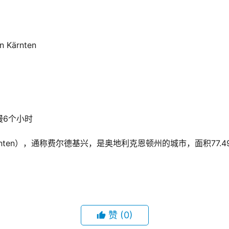
Kärnten
慢6个小时
nten
），通称费尔德基兴，是奥地利克恩顿州的城市，面积77.4
赞
(0)