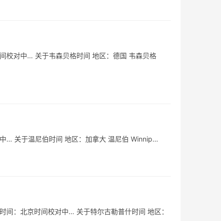
间校对中… 关于韦森贝格时间 地区：德国 韦森贝格
 关于温尼伯时间 地区：加拿大 温尼伯 Winnip…
京时间：北京时间校对中… 关于特尔古勒普什时间 地区：