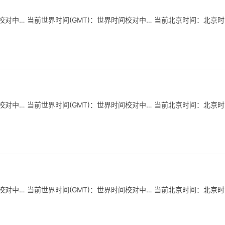
对中… 当前世界时间(GMT)：世界时间校对中… 当前北京时间：北京时
对中… 当前世界时间(GMT)：世界时间校对中… 当前北京时间：北京时
对中… 当前世界时间(GMT)：世界时间校对中… 当前北京时间：北京时