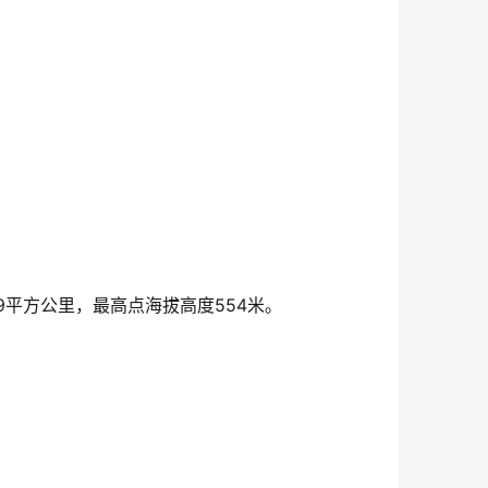
9平方公里，最高点海拔高度554米。