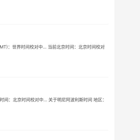
MT)：世界时间校对中… 当前北京时间：北京时间校对
京时间：北京时间校对中… 关于明尼阿波利斯时间 地区：