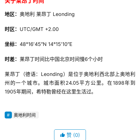
关于莱昂丁时间
地区：
奥地利 莱昂丁 Leonding
时区：
UTC/GMT +2.00
坐标：
48°16′45″N
14°15′10″E
时差：
莱昂丁时间比中国北京时间慢6个小时
莱昂丁（德语：Leonding）是位于奥地利西北部上奥地利
州的一个城市。城市面积24.05平方公里。在1898年到
1905年期间，希特勒曾经在这里生活过。
奥地利时间
赞
(0)