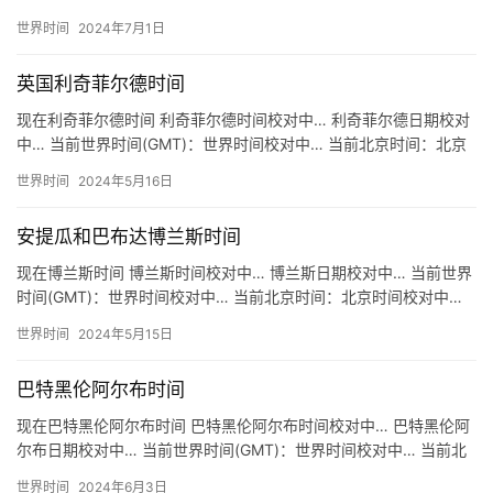
关于劳恩堡时间 地区：德国 劳恩堡 Lauenbu…
世界时间
2024年7月1日
英国利奇菲尔德时间
现在利奇菲尔德时间 利奇菲尔德时间校对中… 利奇菲尔德日期校对
中… 当前世界时间(GMT)：世界时间校对中… 当前北京时间：北京
时间校对中… 关于利奇菲尔德时间 地区：英国 利奇菲…
世界时间
2024年5月16日
安提瓜和巴布达博兰斯时间
现在博兰斯时间 博兰斯时间校对中… 博兰斯日期校对中… 当前世界
时间(GMT)：世界时间校对中… 当前北京时间：北京时间校对中…
关于博兰斯时间 地区：安提瓜和巴布达 博兰斯 Bo…
世界时间
2024年5月15日
巴特黑伦阿尔布时间
现在巴特黑伦阿尔布时间 巴特黑伦阿尔布时间校对中… 巴特黑伦阿
尔布日期校对中… 当前世界时间(GMT)：世界时间校对中… 当前北
京时间：北京时间校对中… 关于巴特黑伦阿尔布时间 地…
世界时间
2024年6月3日