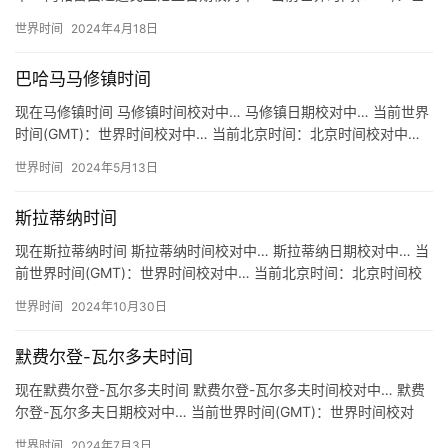
界时间校对中… 当前北京时间：北京时间校对中… 关于阿帕…
世界时间
2024年4月18日
巴哈马马修镇时间
现在马修镇时间 马修镇时间校对中… 马修镇日期校对中… 当前世界
时间(GMT)：世界时间校对中… 当前北京时间：北京时间校对中…
关于马修镇时间 地区：巴哈马 马修镇 Matthe…
世界时间
2024年5月13日
斯拉蒂纳时间
现在斯拉蒂纳时间 斯拉蒂纳时间校对中… 斯拉蒂纳日期校对中… 当
前世界时间(GMT)：世界时间校对中… 当前北京时间：北京时间校
对中… 关于斯拉蒂纳时间 地区：罗马尼亚 斯拉蒂纳 …
世界时间
2024年10月30日
默费尔登-瓦尔多夫时间
现在默费尔登-瓦尔多夫时间 默费尔登-瓦尔多夫时间校对中… 默费
尔登-瓦尔多夫日期校对中… 当前世界时间(GMT)：世界时间校对
中… 当前北京时间：北京时间校对中… 关于默费尔登-…
世界时间
2024年7月3日