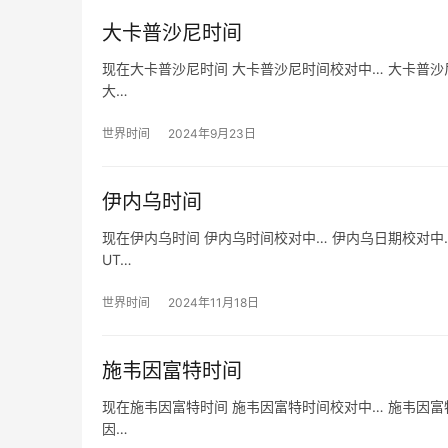
大卡普沙尼时间
现在大卡普沙尼时间 大卡普沙尼时间校对中… 大卡普沙
大…
世界时间
2024年9月23日
伊内乌时间
现在伊内乌时间 伊内乌时间校对中… 伊内乌日期校对中…
UT…
世界时间
2024年11月18日
施韦因富特时间
现在施韦因富特时间 施韦因富特时间校对中… 施韦因富特
因…