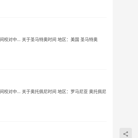
间校对中… 关于圣马特奥时间 地区：美国 圣马特奥
间校对中… 关于奥托佩尼时间 地区：罗马尼亚 奥托佩尼