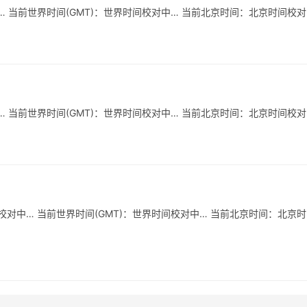
当前世界时间(GMT)：世界时间校对中… 当前北京时间：北京时间校对中…
当前世界时间(GMT)：世界时间校对中… 当前北京时间：北京时间校对中… 
对中… 当前世界时间(GMT)：世界时间校对中… 当前北京时间：北京时