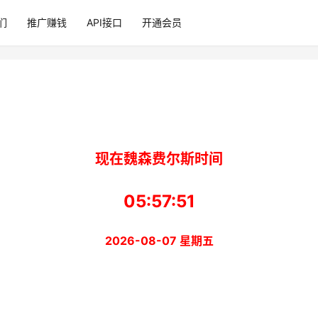
们
推广赚钱
API接口
开通会员
现在魏森费尔斯时间
05:57:51
2026-08-07 星期五