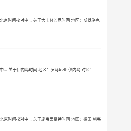
：北京时间校对中… 关于大卡普沙尼时间 地区：斯伐洛克
中… 关于伊内乌时间 地区：罗马尼亚 伊内乌 时区：
北京时间校对中… 关于施韦因富特时间 地区：德国 施韦