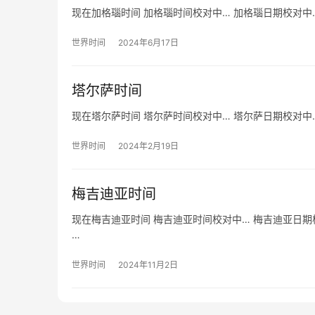
现在加格瑙时间 加格瑙时间校对中… 加格瑙日期校对中… 
世界时间
2024年6月17日
塔尔萨时间
现在塔尔萨时间 塔尔萨时间校对中… 塔尔萨日期校对中… 
世界时间
2024年2月19日
梅吉迪亚时间
现在梅吉迪亚时间 梅吉迪亚时间校对中… 梅吉迪亚日期校
…
世界时间
2024年11月2日