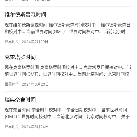
维尔德斯豪森时间
现在维尔德斯豪森时间 维尔德斯豪森时间校对中… 维尔德斯豪森日
期校对中… 当前世界时间(GMT)：世界时间校对中… 当前北京时
间：北京时间校对中… 关于维尔德斯豪森时间 地区：德国…
世界时间
2024年7月29日
克雷塔罗时间
现在克雷塔罗时间 克雷塔罗时间校对中… 克雷塔罗日期校对中… 当
前世界时间(GMT)：世界时间校对中… 当前北京时间：北京时间校
对中… 关于克雷塔罗时间 地区：墨西哥 克雷塔罗 时…
世界时间
2024年3月20日
瑞典奈舍时间
现在奈舍时间 奈舍时间校对中… 奈舍日期校对中… 当前世界时间
(GMT)：世界时间校对中… 当前北京时间：北京时间校对中… 关于
奈舍时间 地区：瑞典 奈舍 Nässjö 时区：UT…
世界时间
2024年5月24日