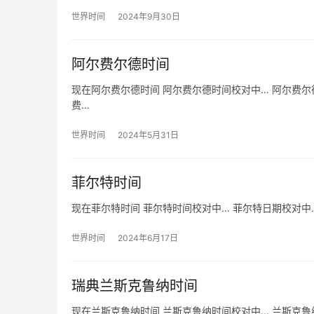
世界时间
2024年9月30日
阿尔费尔德时间
现在阿尔费尔德时间 阿尔费尔德时间校对中… 阿尔费尔德
费…
世界时间
2024年5月31日
菲尔特时间
现在菲尔特时间 菲尔特时间校对中… 菲尔特日期校对中… 
世界时间
2024年6月17日
瑞典兰斯克鲁纳时间
现在兰斯克鲁纳时间 兰斯克鲁纳时间校对中… 兰斯克鲁纳