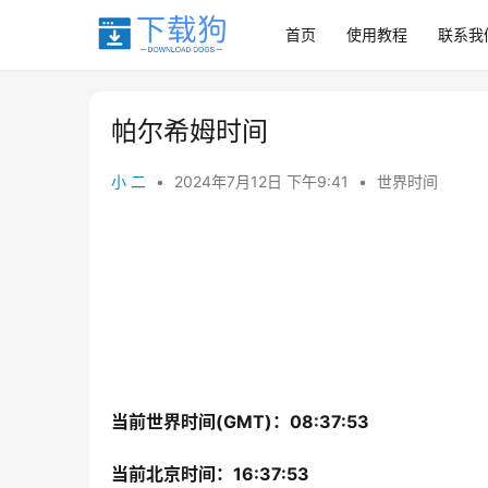
首页
使用教程
联系我
帕尔希姆时间
小 二
•
2024年7月12日 下午9:41
•
世界时间
当前世界时间(GMT)：
08:37:54
当前北京时间：
16:37:54