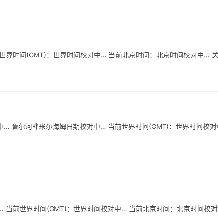
界时间(GMT)：世界时间校对中… 当前北京时间：北京时间校对中… 关于刻
… 鲁尔河畔米尔海姆日期校对中… 当前世界时间(GMT)：世界时间校对
当前世界时间(GMT)：世界时间校对中… 当前北京时间：北京时间校对中…