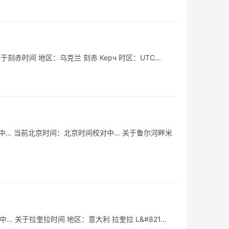
赤时间 地区：乌克兰 刻赤 Керч 时区：UTC…
中… 当前北京时间：北京时间校对中… 关于鲁尔河畔米
 关于拉奎拉时间 地区：意大利 拉奎拉 L&#821…