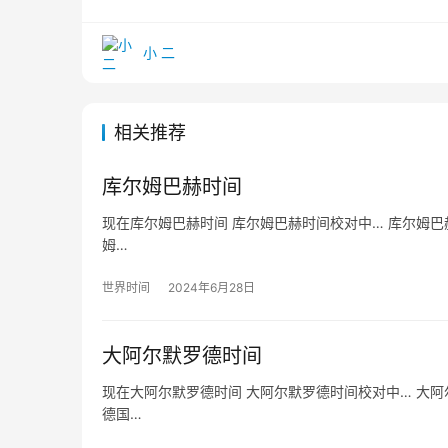
小 二
相关推荐
库尔姆巴赫时间
现在库尔姆巴赫时间 库尔姆巴赫时间校对中… 库尔姆巴赫
姆…
世界时间
2024年6月28日
大阿尔默罗德时间
现在大阿尔默罗德时间 大阿尔默罗德时间校对中… 大阿
德国…