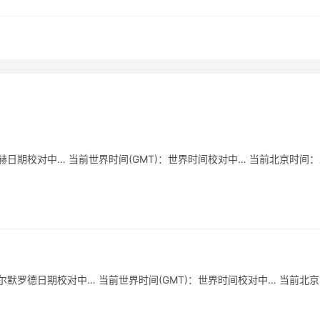
日期校对中… 当前世界时间(GMT)：世界时间校对中… 当前北京时间：
尔默罗德日期校对中… 当前世界时间(GMT)：世界时间校对中… 当前北