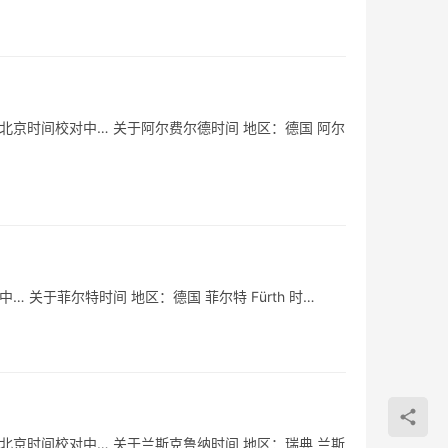
北京时间校对中… 关于阿尔费尔德时间 地区：德国 阿尔
关于菲尔特时间 地区：德国 菲尔特 Fürth 时…
北京时间校对中… 关于兰斯克鲁纳时间 地区：瑞典 兰斯