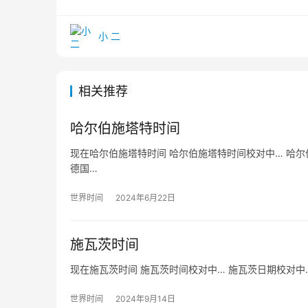
小 二
相关推荐
哈尔伯施塔特时间
现在哈尔伯施塔特时间 哈尔伯施塔特时间校对中… 哈尔
德国…
世界时间
2024年6月22日
施瓦茨时间
现在施瓦茨时间 施瓦茨时间校对中… 施瓦茨日期校对中… 
世界时间
2024年9月14日