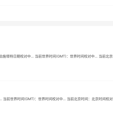
伯施塔特日期校对中… 当前世界时间(GMT)：世界时间校对中… 当前北
当前世界时间(GMT)：世界时间校对中… 当前北京时间：北京时间校对中…