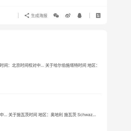
生成海报
京时间：北京时间校对中… 关于哈尔伯施塔特时间 地区：
 关于施瓦茨时间 地区：奥地利 施瓦茨 Schwaz…