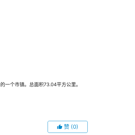
的一个市镇。总面积73.04平方公里。
赞
(0)