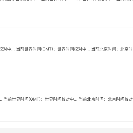
对中… 当前世界时间(GMT)：世界时间校对中… 当前北京时间：北京时
当前世界时间(GMT)：世界时间校对中… 当前北京时间：北京时间校对中… 