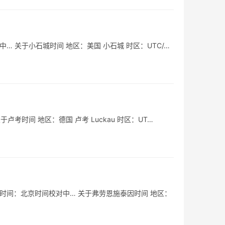
… 关于小石城时间 地区：美国 小石城 时区：UTC/…
考时间 地区：德国 卢考 Luckau 时区：UT…
京时间：北京时间校对中… 关于弗劳恩施泰因时间 地区：