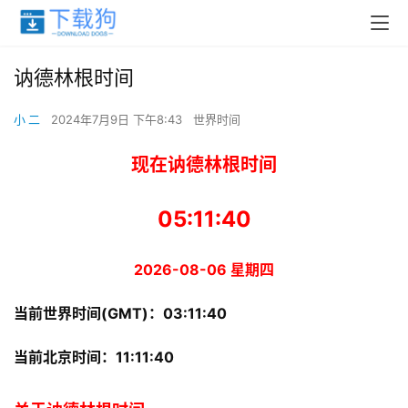
讷德林根时间
小 二
2024年7月9日 下午8:43
世界时间
现在讷德林根时间
05:11:40
2026-08-06 星期四
当前世界时间(GMT)：
03:11:40
当前北京时间：
11:11:40