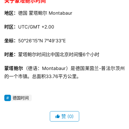
关于蒙塔鲍尔时间
地区：
德国 蒙塔鲍尔 Montabaur
时区：
UTC/GMT +2.00
坐标：
50°26′15″N
7°49′33″E
时差：
蒙塔鲍尔时间比中国北京时间慢6个小时
蒙塔鲍尔
（德语：
Montabaur
）是德国莱茵兰-普法尔茨州
的一个市镇。总面积33.76平方公里。
德国时间
赞
(0)