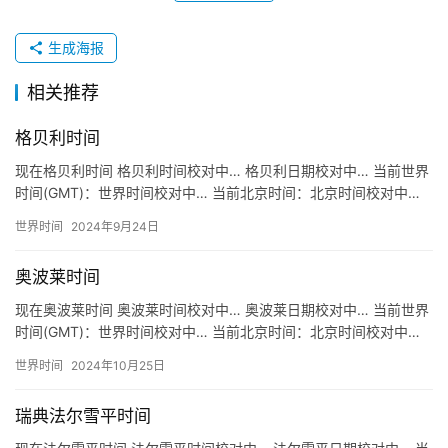
生成海报
相关推荐
格贝利时间
现在格贝利时间 格贝利时间校对中… 格贝利日期校对中… 当前世界
时间(GMT)：世界时间校对中… 当前北京时间：北京时间校对中…
关于格贝利时间 地区：斯伐洛克 格贝利 时区：UT…
世界时间
2024年9月24日
奥波莱时间
现在奥波莱时间 奥波莱时间校对中… 奥波莱日期校对中… 当前世界
时间(GMT)：世界时间校对中… 当前北京时间：北京时间校对中…
关于奥波莱时间 地区：波兰 奥波莱 Opole 时…
世界时间
2024年10月25日
瑞典法尔雪平时间