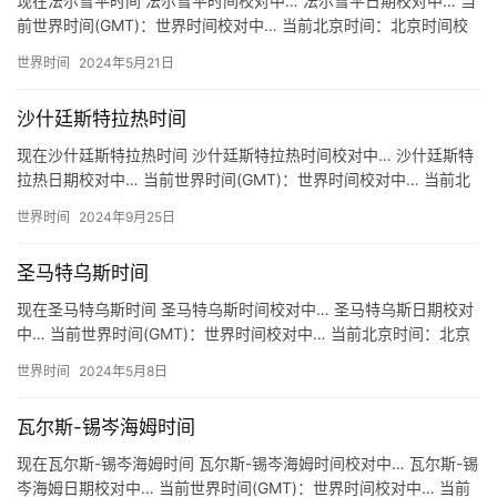
现在法尔雪平时间 法尔雪平时间校对中… 法尔雪平日期校对中… 当
前世界时间(GMT)：世界时间校对中… 当前北京时间：北京时间校
对中… 关于法尔雪平时间 地区：瑞典 法尔雪平 Fa…
世界时间
2024年5月21日
沙什廷斯特拉热时间
现在沙什廷斯特拉热时间 沙什廷斯特拉热时间校对中… 沙什廷斯特
拉热日期校对中… 当前世界时间(GMT)：世界时间校对中… 当前北
京时间：北京时间校对中… 关于沙什廷斯特拉热时间 地…
世界时间
2024年9月25日
圣马特乌斯时间
现在圣马特乌斯时间 圣马特乌斯时间校对中… 圣马特乌斯日期校对
中… 当前世界时间(GMT)：世界时间校对中… 当前北京时间：北京
时间校对中… 关于圣马特乌斯时间 地区：巴西 圣马特…
世界时间
2024年5月8日
瓦尔斯-锡岑海姆时间
现在瓦尔斯-锡岑海姆时间 瓦尔斯-锡岑海姆时间校对中… 瓦尔斯-锡
岑海姆日期校对中… 当前世界时间(GMT)：世界时间校对中… 当前