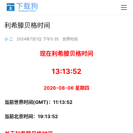
利希滕贝格时间
小 二
2024年7月1日 下午5:35
世界时间
现在利希滕贝格时间
13:13:52
2026-08-06 星期四
当前世界时间(GMT)：
11:13:52
当前北京时间：
19:13:52