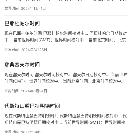
时间校对中… 关于圣格奥尔基时间 地区：罗马尼亚 圣…
世界时间
2024年11月1日
巴耶杜帕尔时间
现在巴耶杜帕尔时间 巴耶杜帕尔时间校对中… 巴耶杜帕尔日期校对
中… 当前世界时间(GMT)：世界时间校对中… 当前北京时间：北京
时间校对中… 关于巴耶杜帕尔时间 地区：哥伦比亚 巴…
世界时间
2024年3月28日
瑞典塞夫尔时间
现在塞夫尔时间 塞夫尔时间校对中… 塞夫尔日期校对中… 当前世界
时间(GMT)：世界时间校对中… 当前北京时间：北京时间校对中…
关于塞夫尔时间 地区：瑞典 塞夫尔 Sèvres …
世界时间
2024年5月24日
代斯特山麓巴特明德时间
现在代斯特山麓巴特明德时间 代斯特山麓巴特明德时间校对中… 代
斯特山麓巴特明德日期校对中… 当前世界时间(GMT)：世界时间校
对中… 当前北京时间：北京时间校对中… 关于代斯特山麓…
世界时间
2024年6月5日