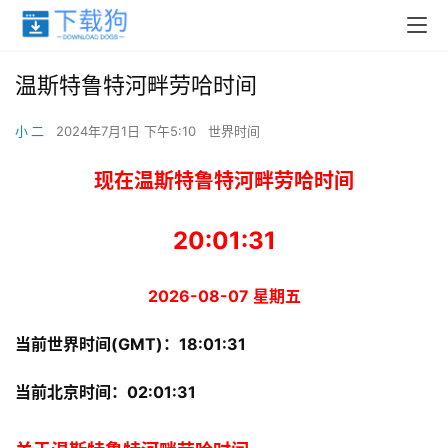
温斯特鲁特河畔劳哈时间
小 二
2024年7月1日 下午5:10
世界时间
现在温斯特鲁特河畔劳哈时间
20:01:31
2026-08-07 星期五
当前世界时间(GMT)：
18:01:31
当前北京时间：
02:01:31