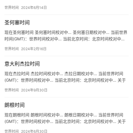
当前北京时间：北京时间校对中… 关于埃伦弗里德斯多夫…
世界时间
2024年6月14日
圣何塞时间
现在圣何塞时间 圣何塞时间校对中… 圣何塞日期校对中… 当前世界
时间(GMT)：世界时间校对中… 当前北京时间：北京时间校对中…
关于圣何塞时间 地区：美国 圣何塞 San Jos…
世界时间
2024年2月16日
意大利杰拉时间
现在杰拉时间 杰拉时间校对中… 杰拉日期校对中… 当前世界时间
(GMT)：世界时间校对中… 当前北京时间：北京时间校对中… 关于
杰拉时间 地区：意大利 杰拉 Gela 时区：UTC…
世界时间
2024年9月30日
朗根时间
现在朗根时间 朗根时间校对中… 朗根日期校对中… 当前世界时间
(GMT)：世界时间校对中… 当前北京时间：北京时间校对中… 关于
朗根时间 地区：德国 朗根 Langen 时区：UT…
世界时间
2024年6月30日