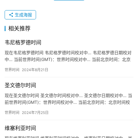
生成海报
相关推荐
韦尼格罗德时间
现在韦尼格罗德时间 韦尼格罗德时间校对中… 韦尼格罗德日期校对
中… 当前世界时间(GMT)：世界时间校对中… 当前北京时间：北京
时间校对中… 关于韦尼格罗德时间 地区：德国 韦尼格…
世界时间
2024年8月21日
圣文德尔时间
现在圣文德尔时间 圣文德尔时间校对中… 圣文德尔日期校对中… 当
前世界时间(GMT)：世界时间校对中… 当前北京时间：北京时间校
对中… 关于圣文德尔时间 地区：德国 圣文德尔 Sa…
世界时间
2024年7月25日
维塞利亚时间