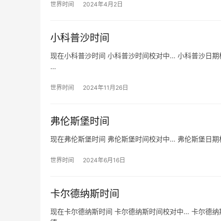
世界时间
2024年4月2日
小科普沙时间
现在小科普沙时间 小科普沙时间校对中… 小科普沙日期校
…
世界时间
2024年11月26日
弗伦斯堡时间
现在弗伦斯堡时间 弗伦斯堡时间校对中… 弗伦斯堡日期校
世界时间
2024年6月16日
卡尔德纳斯时间
现在卡尔德纳斯时间 卡尔德纳斯时间校对中… 卡尔德纳斯