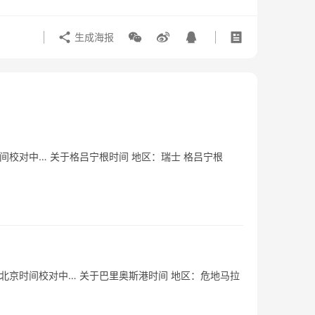
生成海报
间校对中… 关于格吕宁根时间 地区：瑞士 格吕宁根
：北京时间校对中… 关于巴里奥斯港时间 地区：危地马拉