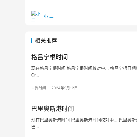
小 二
相关推荐
格吕宁根时间
现在格吕宁根时间 格吕宁根时间校对中… 格吕宁根日期校
Gr…
世界时间
2024年9月12日
巴里奥斯港时间
现在巴里奥斯港时间 巴里奥斯港时间校对中… 巴里奥斯
巴…