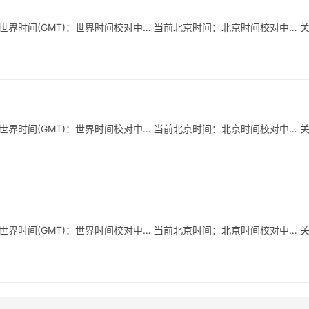
界时间(GMT)：世界时间校对中… 当前北京时间：北京时间校对中… 关于盖
界时间(GMT)：世界时间校对中… 当前北京时间：北京时间校对中… 关于秘鲁
界时间(GMT)：世界时间校对中… 当前北京时间：北京时间校对中… 关于弗利