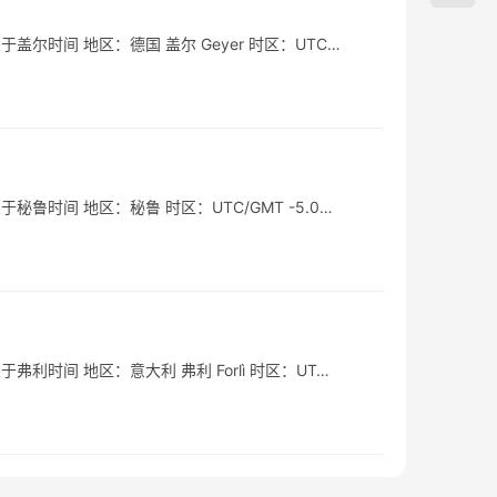
尔时间 地区：德国 盖尔 Geyer 时区：UTC…
时间 地区：秘鲁 时区：UTC/GMT -5.0…
时间 地区：意大利 弗利 Forlì 时区：UT…