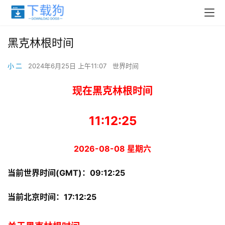
黑克林根时间
小 二
2024年6月25日 上午11:07
世界时间
现在黑克林根时间
11:12:25
2026-08-08 星期六
当前世界时间(GMT)：
09:12:25
当前北京时间：
17:12:25