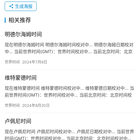
生成海报
相关推荐
明德尔海姆时间
现在明德尔海姆时间 明德尔海姆时间校对中… 明德尔海姆日期校对
中… 当前世界时间(GMT)：世界时间校对中… 当前北京时间：北京
时间校对中… 关于明德尔海姆时间 地区：德国 明德尔…
世界时间
2024年7月6日
维特蒙德时间
现在维特蒙德时间 维特蒙德时间校对中… 维特蒙德日期校对中… 当
前世界时间(GMT)：世界时间校对中… 当前北京时间：北京时间校
对中… 关于维特蒙德时间 地区：德国 维特蒙德 Wi…
世界时间
2024年8月20日
卢佩尼时间
现在卢佩尼时间 卢佩尼时间校对中… 卢佩尼日期校对中… 当前世界
时间(GMT)：世界时间校对中… 当前北京时间：北京时间校对中…