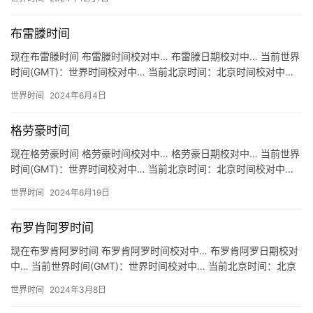
布雷滕时间
现在布雷滕时间 布雷滕时间校对中… 布雷滕日期校对中… 当前世界
时间(GMT)：世界时间校对中… 当前北京时间：北京时间校对中…
关于布雷滕时间 地区：德国 布雷滕 Bretten…
世界时间
2024年6月4日
格劳豪时间
现在格劳豪时间 格劳豪时间校对中… 格劳豪日期校对中… 当前世界
时间(GMT)：世界时间校对中… 当前北京时间：北京时间校对中…
关于格劳豪时间 地区：德国 格劳豪 Glaucha…
世界时间
2024年6月19日
布罗肯阿罗时间
现在布罗肯阿罗时间 布罗肯阿罗时间校对中… 布罗肯阿罗日期校对
中… 当前世界时间(GMT)：世界时间校对中… 当前北京时间：北京
时间校对中… 关于布罗肯阿罗时间 地区：美国 布罗肯…
世界时间
2024年3月8日