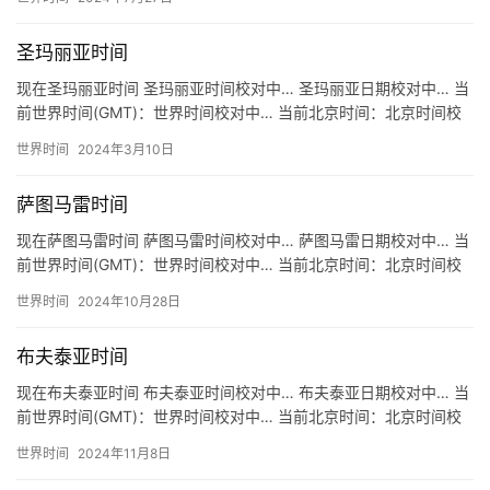
圣玛丽亚时间
现在圣玛丽亚时间 圣玛丽亚时间校对中… 圣玛丽亚日期校对中… 当
前世界时间(GMT)：世界时间校对中… 当前北京时间：北京时间校
对中… 关于圣玛丽亚时间 地区：美国 圣玛丽亚 时区…
世界时间
2024年3月10日
萨图马雷时间
现在萨图马雷时间 萨图马雷时间校对中… 萨图马雷日期校对中… 当
前世界时间(GMT)：世界时间校对中… 当前北京时间：北京时间校
对中… 关于萨图马雷时间 地区：罗马尼亚 萨图马雷 …
世界时间
2024年10月28日
布夫泰亚时间
现在布夫泰亚时间 布夫泰亚时间校对中… 布夫泰亚日期校对中… 当
前世界时间(GMT)：世界时间校对中… 当前北京时间：北京时间校
对中… 关于布夫泰亚时间 地区：罗马尼亚 布夫泰亚 …
世界时间
2024年11月8日