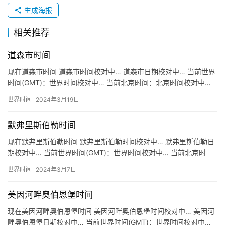
生成海报
相关推荐
道森市时间
现在道森市时间 道森市时间校对中… 道森市日期校对中… 当前世界
时间(GMT)：世界时间校对中… 当前北京时间：北京时间校对中…
关于道森市时间 地区：加拿大 道森市 Dawson…
世界时间
2024年3月19日
默弗里斯伯勒时间
现在默弗里斯伯勒时间 默弗里斯伯勒时间校对中… 默弗里斯伯勒日
期校对中… 当前世界时间(GMT)：世界时间校对中… 当前北京时
间：北京时间校对中… 关于默弗里斯伯勒时间 地区：美国…
世界时间
2024年3月7日
美因河畔奥伯恩堡时间
现在美因河畔奥伯恩堡时间 美因河畔奥伯恩堡时间校对中… 美因河
畔奥伯恩堡日期校对中… 当前世界时间(GMT)：世界时间校对中…