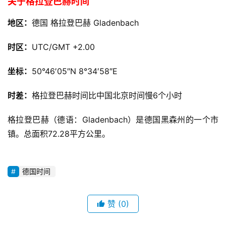
关于格拉登巴赫时间
地区：
德国 格拉登巴赫 Gladenbach
时区：
UTC/GMT +2.00
坐标：
50°46′05″N
8°34′58″E
时差：
格拉登巴赫时间比中国北京时间慢6个小时
格拉登巴赫（德语：
Gladenbach
）是德国黑森州的一个市
镇。总面积72.28平方公里。
德国时间
赞
(0)