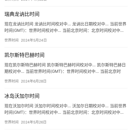
瑞典龙讷比时间
现在龙讷比时间 龙讷比时间校对中… 龙讷比日期校对中… 当前世界
时间(GMT)：世界时间校对中… 当前北京时间：北京时间校对中…
关于龙讷比时间 地区：瑞典 龙讷比 Ronneby…
世界时间
2024年5月24日
凯尔斯特巴赫时间
现在凯尔斯特巴赫时间 凯尔斯特巴赫时间校对中… 凯尔斯特巴赫日
期校对中… 当前世界时间(GMT)：世界时间校对中… 当前北京时
间：北京时间校对中… 关于凯尔斯特巴赫时间 地区：德国…
世界时间
2024年6月28日
冰岛沃加尔时间
现在沃加尔时间 沃加尔时间校对中… 沃加尔日期校对中… 当前世界
时间(GMT)：世界时间校对中… 当前北京时间：北京时间校对中…
关于沃加尔时间 地区：冰岛 沃加尔 时区：UTC/…
世界时间
2024年5月26日