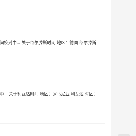
间校对中… 关于绍尔滕斯时间 地区：德国 绍尔滕斯
中… 关于利瓦达时间 地区：罗马尼亚 利瓦达 时区：