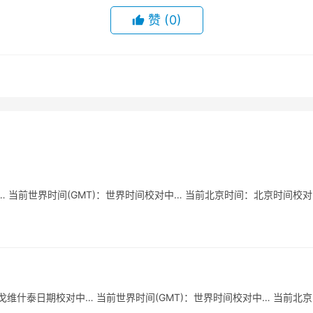
赞
(0)
 当前世界时间(GMT)：世界时间校对中… 当前北京时间：北京时间校对中
戈维什泰日期校对中… 当前世界时间(GMT)：世界时间校对中… 当前北