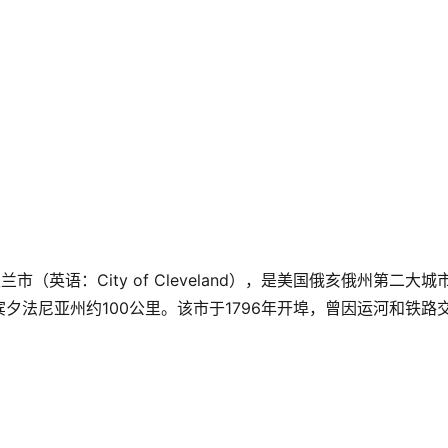
夫兰市（英语：City of Cleveland），是美国俄亥俄州
夕法尼亚州约100公里。该市于1796年开埠，曾因运河和铁
。