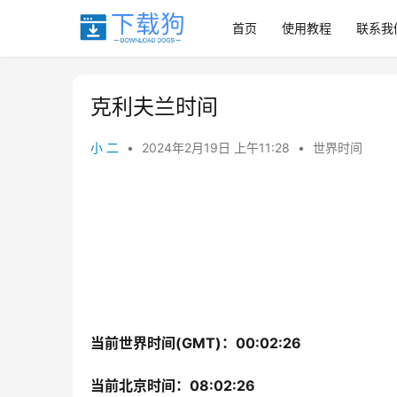
首页
使用教程
联系我
克利夫兰时间
小 二
•
2024年2月19日 上午11:28
•
世界时间
当前世界时间(GMT)：
00:02:27
当前北京时间：
08:02:27