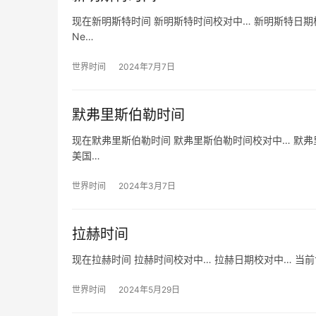
现在新明斯特时间 新明斯特时间校对中… 新明斯特日期校
Ne…
世界时间
2024年7月7日
默弗里斯伯勒时间
现在默弗里斯伯勒时间 默弗里斯伯勒时间校对中… 默弗
美国…
世界时间
2024年3月7日
拉赫时间
现在拉赫时间 拉赫时间校对中… 拉赫日期校对中… 当前世
世界时间
2024年5月29日