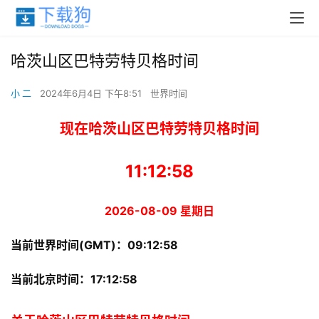
哈茨山区巴特劳特贝格时间
小 二
2024年6月4日 下午8:51
世界时间
现在哈茨山区巴特劳特贝格时间
11:12:58
2026-08-09 星期日
当前世界时间(GMT)：
09:12:58
当前北京时间：
17:12:58