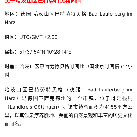
关于哈茨山区巴特劳特贝格时间
地区：
德国 哈茨山区巴特劳特贝格 Bad Lauterberg im
Harz
时区：
UTC/GMT +2.00
坐标：
51°37′54″N
10°28′14″E
时差：
哈茨山区巴特劳特贝格时间比中国北京时间慢6个小
时
哈茨山区巴特劳特贝格（德语：Bad Lauterberg im
Harz）是德国下萨克森州的一个市镇，位于哥廷根县
（Landkreis Göttingen）。该市镇总面积为41.55平方公
里，以其温泉疗养胜地、美丽的自然景观和丰富的历史文化
而闻名。