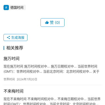
德国时间
赞
(0)
生成海报
相关推荐
施万时间
现在施万时间 施万时间校对中… 施万日期校对中… 当前世界时间
(GMT)：世界时间校对中… 当前北京时间：北京时间校对中… 关于
施万时间 地区：德国 施万 Schwaan 时区：U…
世界时间
2024年7月20日
不来梅时间
现在不来梅时间 不来梅时间校对中… 不来梅日期校对中… 当前世界
时间(GMT)：世界时间校对中… 当前北京时间：北京时间校对中…