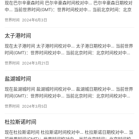
现在巴尔辛豪森时间 巴尔辛豪森时间校对中… 巴尔辛豪森日期校对
中… 当前世界时间(GMT)：世界时间校对中… 当前北京时间：北京
时间校对中… 关于巴尔辛豪森时间 地区：德国 巴尔辛…
世界时间
2024年6月3日
太子港时间
现在太子港时间 太子港时间校对中… 太子港日期校对中… 当前世界
时间(GMT)：世界时间校对中… 当前北京时间：北京时间校对中…
关于太子港时间 地区： 海地 太子港 Port-a…
世界时间
2024年3月21日
盐湖城时间
现在盐湖城时间 盐湖城时间校对中… 盐湖城日期校对中… 当前世界
时间(GMT)：世界时间校对中… 当前北京时间：北京时间校对中…
关于盐湖城时间 地区：美国 盐湖城 Salt La…
世界时间
2024年3月5日
杜拉斯诺时间
现在杜拉斯诺时间 杜拉斯诺时间校对中… 杜拉斯诺日期校对中… 当
前世界时间(GMT)：世界时间校对中… 当前北京时间：北京时间校