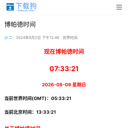
博帕德时间
小 二
2024年6月2日 下午12:48
世界时间
现在博帕德时间
07:33:21
2026-08-09 星期日
当前世界时间(GMT)：
05:33:21
当前北京时间：
13:33:21