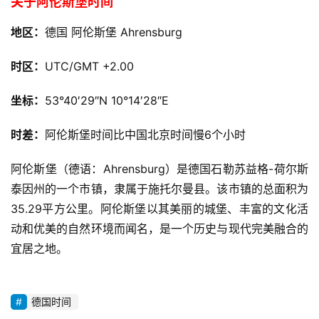
关于阿伦斯堡时间
地区：
德国 阿伦斯堡 Ahrensburg
时区：
UTC/GMT +2.00
坐标：
53°40′29″N
10°14′28″E
时差：
阿伦斯堡时间比中国北京时间慢6个小时
阿伦斯堡（德语：Ahrensburg）是德国石勒苏益格-荷尔斯
泰因州的一个市镇，隶属于施托尔曼县。该市镇的总面积为
35.29平方公里。阿伦斯堡以其美丽的城堡、丰富的文化活
动和优美的自然环境而闻名，是一个历史与现代完美融合的
宜居之地。
德国时间