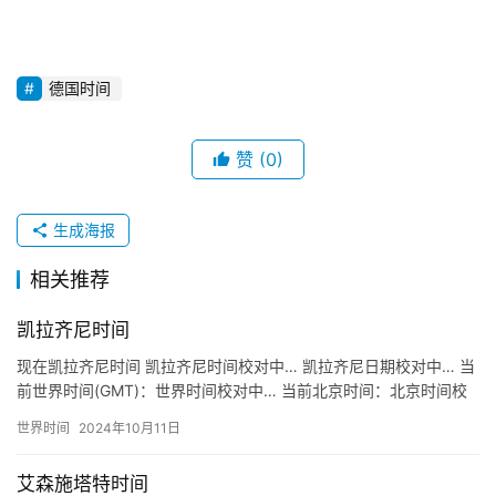
德国时间
赞
(0)
生成海报
相关推荐
凯拉齐尼时间
现在凯拉齐尼时间 凯拉齐尼时间校对中… 凯拉齐尼日期校对中… 当
前世界时间(GMT)：世界时间校对中… 当前北京时间：北京时间校
对中… 关于凯拉齐尼时间 地区：希腊 凯拉齐尼 Κε…
世界时间
2024年10月11日
艾森施塔特时间