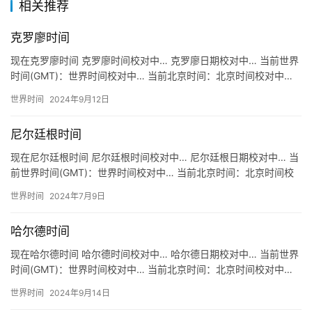
相关推荐
克罗廖时间
现在克罗廖时间 克罗廖时间校对中… 克罗廖日期校对中… 当前世界
时间(GMT)：世界时间校对中… 当前北京时间：北京时间校对中…
关于克罗廖时间 地区：瑞士 克罗廖 Croglio…
世界时间
2024年9月12日
尼尔廷根时间
现在尼尔廷根时间 尼尔廷根时间校对中… 尼尔廷根日期校对中… 当
前世界时间(GMT)：世界时间校对中… 当前北京时间：北京时间校
对中… 关于尼尔廷根时间 地区：德国 尼尔廷根 Nü…
世界时间
2024年7月9日
哈尔德时间
现在哈尔德时间 哈尔德时间校对中… 哈尔德日期校对中… 当前世界
时间(GMT)：世界时间校对中… 当前北京时间：北京时间校对中…
关于哈尔德时间 地区：奥地利 哈尔德 Hard 时…
世界时间
2024年9月14日