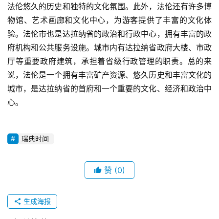
法伦悠久的历史和独特的文化氛围。此外，法伦还有许多博
物馆、艺术画廊和文化中心，为游客提供了丰富的文化体
验。法伦市也是达拉纳省的政治和行政中心，拥有丰富的政
府机构和公共服务设施。城市内有达拉纳省政府大楼、市政
厅等重要政府建筑，承担着省级行政管理的职责。总的来
说，法伦是一个拥有丰富矿产资源、悠久历史和丰富文化的
城市，是达拉纳省的首府和一个重要的文化、经济和政治中
心。
瑞典时间
赞
(0)
生成海报