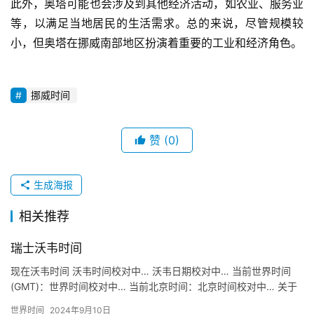
此外，奥塔可能也会涉及到其他经济活动，如农业、服务业
等，以满足当地居民的生活需求。总的来说，尽管规模较
小，但奥塔在挪威南部地区扮演着重要的工业和经济角色。
挪威时间
赞
(0)
生成海报
相关推荐
瑞士沃韦时间
现在沃韦时间 沃韦时间校对中… 沃韦日期校对中… 当前世界时间
(GMT)：世界时间校对中… 当前北京时间：北京时间校对中… 关于
沃韦时间 地区：瑞士 沃韦 Vevey 时区：UTC…
世界时间
2024年9月10日