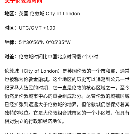
关于伦敦城时间
地区：
英国 伦敦城 City of London
时区：
UTC/GMT +1.00
坐标：
51°30′56″N
0°05′35″W
时差：
伦敦城时间比中国北京时间慢7个小时
伦敦城（City of London）是英国伦敦的一个市和郡，通常
也被称为伦敦金融城。这个地区的历史可以追溯到公元一世
纪罗马人殖民的时期，它一直是伦敦的核心区域之一，至今
仍然是伦敦城市中心的重要组成部分。尽管伦敦的城镇区域
已经扩张到远远大于伦敦城的地界，但伦敦城仍然保持着其
独特的地位。它是大伦敦组合城市区的一个小区域，但具有
相对独立的行政和经济地位。