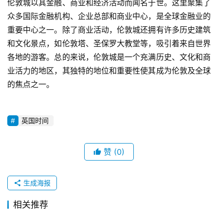
伦敦城以其金融、商业和经济活动而闻名于世。这里聚集了
众多国际金融机构、企业总部和商业中心，是全球金融业的
重要中心之一。除了商业活动，伦敦城还拥有许多历史建筑
和文化景点，如伦敦塔、圣保罗大教堂等，吸引着来自世界
各地的游客。总的来说，伦敦城是一个充满历史、文化和商
业活力的地区，其独特的地位和重要性使其成为伦敦及全球
的焦点之一。
英国时间
赞
(0)
生成海报
相关推荐