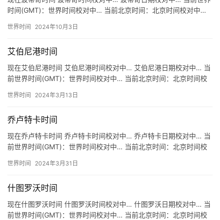
时间(GMT)：世界时间校对中… 当前北京时间：北京时间校对中…
关于波蒂奇时间 地区：意大利 波蒂奇 Portic…
世界时间
2024年10月3日
艾伯尼港时间
现在艾伯尼港时间 艾伯尼港时间校对中… 艾伯尼港日期校对中… 当
前世界时间(GMT)：世界时间校对中… 当前北京时间：北京时间校
对中… 关于艾伯尼港时间 地区：加拿大 艾伯尼港 P…
世界时间
2024年3月13日
乔卢特卡时间
现在乔卢特卡时间 乔卢特卡时间校对中… 乔卢特卡日期校对中… 当
前世界时间(GMT)：世界时间校对中… 当前北京时间：北京时间校
对中… 关于乔卢特卡时间 地区：洪都拉斯 乔卢特卡 …
世界时间
2024年3月31日
什图罗沃时间
现在什图罗沃时间 什图罗沃时间校对中… 什图罗沃日期校对中… 当
前世界时间(GMT)：世界时间校对中… 当前北京时间：北京时间校