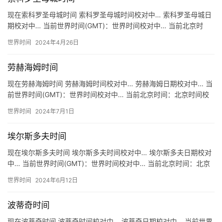
现在索科罗圣母城时间 索科罗圣母城时间校对中… 索科罗圣母城日
期校对中… 当前世界时间(GMT)：世界时间校对中… 当前北京时
间：北京时间校对中… 关于索科罗圣母城时间 地区：巴西…
世界时间
2024年4月26日
劳赫海姆时间
现在劳赫海姆时间 劳赫海姆时间校对中… 劳赫海姆日期校对中… 当
前世界时间(GMT)：世界时间校对中… 当前北京时间：北京时间校
对中… 关于劳赫海姆时间 地区：德国 劳赫海姆 La…
世界时间
2024年7月1日
埃尔斯多夫时间
现在埃尔斯多夫时间 埃尔斯多夫时间校对中… 埃尔斯多夫日期校对
中… 当前世界时间(GMT)：世界时间校对中… 当前北京时间：北京
时间校对中… 关于埃尔斯多夫时间 地区：德国 埃尔斯…
世界时间
2024年6月12日
波蒂奇时间
现在波蒂奇时间 波蒂奇时间校对中… 波蒂奇日期校对中… 当前世界