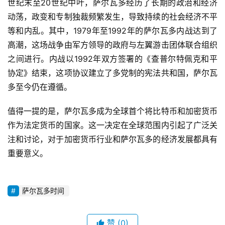
世纪末至20世纪中叶，萨尔瓦多经历了长期的政治和经济
动荡，政变和专制独裁频繁发生，导致持续的社会经济不平
等和内乱。其中，1979年至1992年的萨尔瓦多内战达到了
高潮，这场战争由军方领导的政府与左翼游击团体联合组织
之间进行。内战以1992年双方签署的《查普尔特佩克和平
协定》结束，这项协议建立了多党制的宪法共和国，萨尔瓦
多至今仍在遵循。
值得一提的是，萨尔瓦多成为全球首个将比特币和加密货币
作为法定货币的国家。这一决定在全球范围内引起了广泛关
注和讨论，对于加密货币行业和萨尔瓦多的经济发展都具有
重要意义。
萨尔瓦多时间
赞
(0)