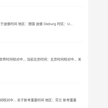
堡时间 地区：德国 迪堡 Dieburg 时区：U…
世界时间校对中… 当前北京时间：北京时间校对中… 关
间校对中… 关于新考蓬基时间 地区：芬兰 新考蓬基