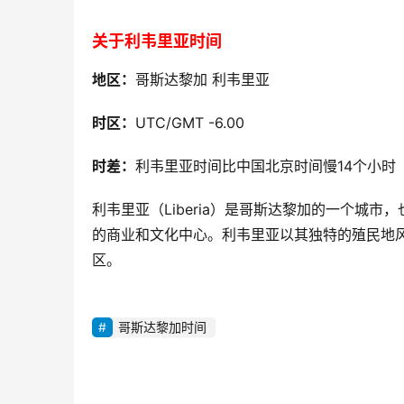
关于利韦里亚时间
地区：
哥斯达黎加 利韦里亚
时区：
UTC/GMT -6.00
时差：
利韦里亚时间比中国北京时间慢14个小时
利韦里亚（Liberia）是哥斯达黎加的一个城市，
的商业和文化中心。利韦里亚以其独特的殖民地
区。
哥斯达黎加时间