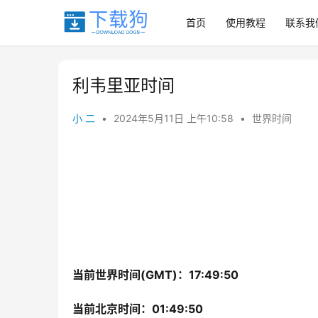
首页
使用教程
联系我
利韦里亚时间
小 二
•
2024年5月11日 上午10:58
•
世界时间
当前世界时间(GMT)：
17:49:51
当前北京时间：
01:49:51