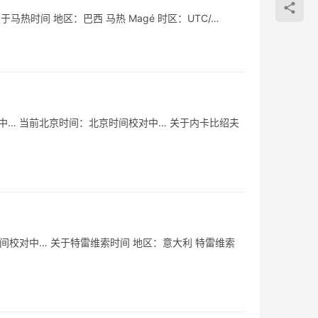
热时间 地区：巴西 马热 Magé 时区：UTC/…
中… 当前北京时间：北京时间校对中… 关于内卡比绍夫
间校对中… 关于特雷维索时间 地区：意大利 特雷维索