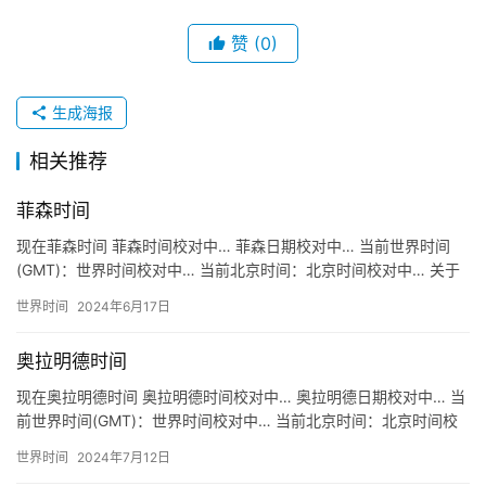
赞
(0)
生成海报
相关推荐
菲森时间
现在菲森时间 菲森时间校对中… 菲森日期校对中… 当前世界时间
(GMT)：世界时间校对中… 当前北京时间：北京时间校对中… 关于
菲森时间 地区：德国 菲森 Stadt 时区：UTC…
世界时间
2024年6月17日
奥拉明德时间
现在奥拉明德时间 奥拉明德时间校对中… 奥拉明德日期校对中… 当
前世界时间(GMT)：世界时间校对中… 当前北京时间：北京时间校
对中… 关于奥拉明德时间 地区：德国 奥拉明德 Or…
世界时间
2024年7月12日