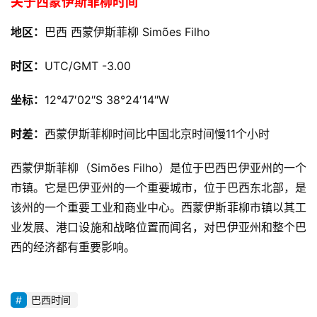
关于西蒙伊斯菲柳时间
地区：
巴西 西蒙伊斯菲柳 Simões Filho
时区：
UTC/GMT -3.00
坐标：
12°47′02″S
38°24′14″W
时差：
西蒙伊斯菲柳时间比中国北京时间慢11个小时
西蒙伊斯菲柳（Simões Filho）是位于巴西巴伊亚州的一个
市镇。它是巴伊亚州的一个重要城市，位于巴西东北部，是
该州的一个重要工业和商业中心。西蒙伊斯菲柳市镇以其工
业发展、港口设施和战略位置而闻名，对巴伊亚州和整个巴
西的经济都有重要影响。
巴西时间